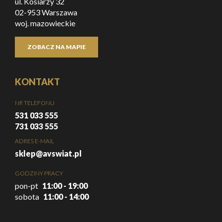
ul. Kosiarzy 32
02-953 Warszawa
woj. mazowieckie
ZOBACZ NA MAPIE
KONTAKT
NR TELEFONU
531 033 555
731 033 555
ADRES E-MAIL
sklep@avswiat.pl
GODZINY PRACY
pon-pt
11:00 - 19:00
sobota
11:00 - 14:00