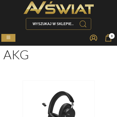
0
AKG