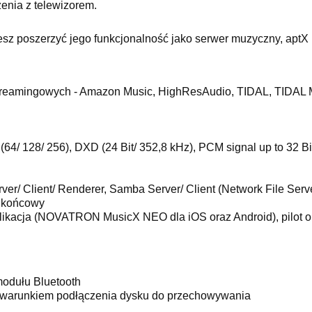
enia z telewizorem.
z poszerzyć jego funkcjonalność jako serwer muzyczny, aptX Blu
reamingowych - Amazon Music, HighResAudio, TIDAL, TIDAL MQ
4/ 128/ 256), DXD (24 Bit/ 352,8 kHz), PCM signal up to 32 B
er/ Client/ Renderer, Samba Server/ Client (Network File Serve
t końcowy
ikacja (NOVATRON MusicX NEO dla iOS oraz Android), pilot o
modułu Bluetooth
 warunkiem podłączenia dysku do przechowywania