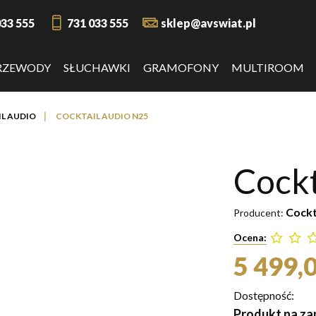
033 555
731 033 555
sklep@avswiat.pl
RZEWODY
SŁUCHAWKI
GRAMOFONY
MULTIROOM
❘
L AUDIO
COCKTAIL AUDIO N25
Cockt
Cockt
Producent:
Ocena:
5 499,0
Dostępność:
Produkt na zam