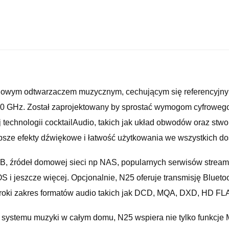
ciowym odtwarzaczem muzycznym, cechującym się referencyjn
0 GHz. Został zaprojektowany by sprostać wymogom cyfrowego
j technologii cocktailAudio, takich jak układ obwodów oraz stw
psze efekty dźwiękowe i łatwość użytkowania we wszystkich do
B, źródeł domowej sieci np NAS, popularnych serwisów stream
iOS i jeszcze więcej. Opcjonalnie, N25 oferuje transmisję Blue
eroki zakres formatów audio takich jak DCD, MQA, DXD, HD FLA
ystemu muzyki w całym domu, N25 wspiera nie tylko funkcje Mu