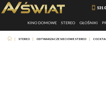
531 
KINO DOMOWE
STEREO
GŁOŚNIKI
P
❘
❘
❘
STEREO
ODTWARZACZE SIECIOWE STEREO
COCKTAI