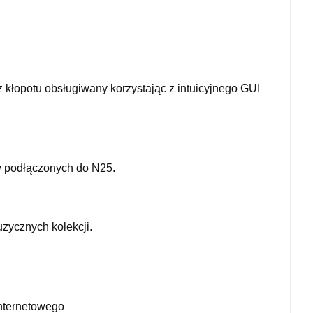
 kłopotu obsługiwany korzystając z intuicyjnego GUI
w podłączonych do N25.
zycznych kolekcji.
internetowego