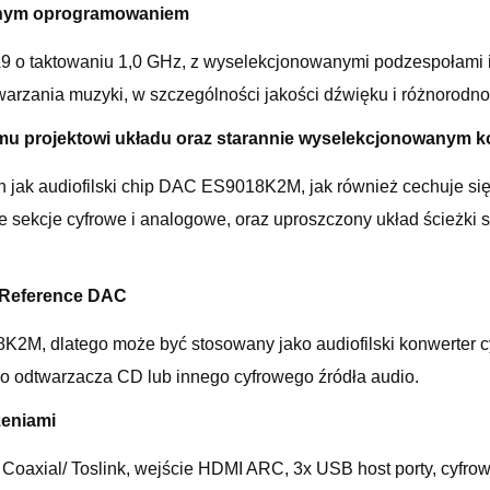
wanym oprogramowaniem
9 o taktowaniu 1,0 GHz, z wyselekcjonowanymi podzespołami
rzania muzyki, w szczególności jakości dźwięku i różnorodnośc
emu projektowi układu oraz starannie wyselekcjonowanym
jak audiofilski chip DAC ES9018K2M, jak również cechuje się
e sekcje cyfrowe i analogowe, oraz uproszczony układ ścieżki s
2 Reference DAC
K2M, dlatego może być stosowany jako audiofilski konwerter 
o odtwarzacza CD lub innego cyfrowego źródła audio.
zeniami
 Coaxial/ Toslink, wejście HDMI ARC, 3x USB host porty, cyfrow