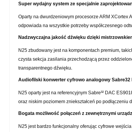
Super wydajny system ze specjalnie zaprojekto
Oparty na dwurdzeniowym procesorze ARM XCortex A
odpowiada na wszystkie potrzeby współczesnego odtwa
Nadzwyczajna jakość dźwięku dzięki mistrzowski
N25 zbudowany jest na komponentach premium, takich 
czysta sekcja zasilania przechodzącą przez oddzielon
transparentnego dźwięku.
Audiofilski konwerter cyfrowo analogowy Sabre3
N25 oparty jest na referencyjnym Sabre³² DAC ES9018
oraz niskim poziomem zniekształceń po podłączeniu d
Bogata możliwość połączeń z zewnętrznymi urząd
N25 jest bardzo funkcjonalny oferując cyfrowe wejścia