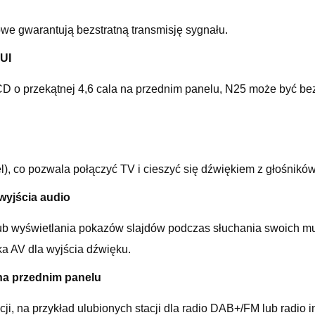
we gwarantują bezstratną transmisję sygnału.
GUI
D o przekątnej 4,6 cala na przednim panelu, N25 może być bez
, co pozwala połączyć TV i cieszyć się dźwiękiem z głośnikó
wyjścia audio
ub wyświetlania pokazów slajdów podczas słuchania swoich mu
ka AV dla wyjścia dźwięku.
na przednim panelu
ji, na przykład ulubionych stacji dla radio DAB+/FM lub radio 