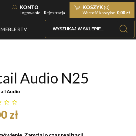
KONTO
KOSZYK
(0)
Logowanie
Rejestracja
Wartość koszyka:
0,00 zł
MEBLE RTV
ail Audio N25
ail Audio
0 zł
ówienie. Zapytaj o czas realizacji.