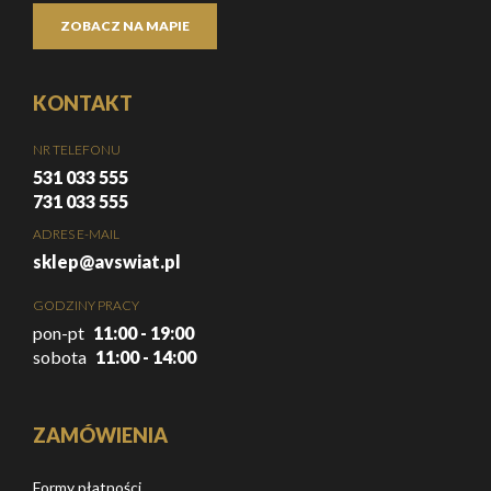
ZOBACZ NA MAPIE
KONTAKT
NR TELEFONU
531 033 555
731 033 555
ADRES E-MAIL
sklep@avswiat.pl
GODZINY PRACY
pon-pt
11:00 - 19:00
sobota
11:00 - 14:00
ZAMÓWIENIA
Formy płatności