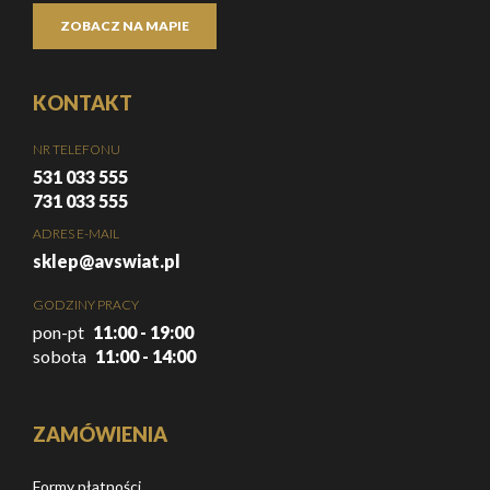
ZOBACZ NA MAPIE
KONTAKT
NR TELEFONU
531 033 555
731 033 555
ADRES E-MAIL
sklep@avswiat.pl
GODZINY PRACY
pon-pt
11:00 - 19:00
sobota
11:00 - 14:00
ZAMÓWIENIA
Formy płatności