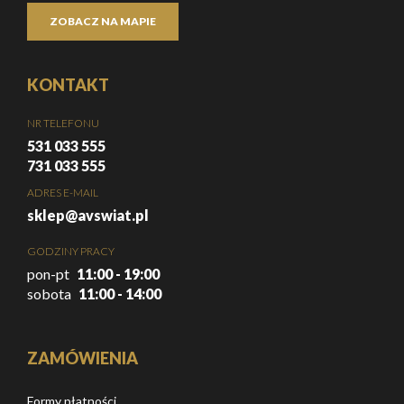
ZOBACZ NA MAPIE
KONTAKT
NR TELEFONU
531 033 555
731 033 555
ADRES E-MAIL
sklep@avswiat.pl
GODZINY PRACY
pon-pt
11:00 - 19:00
sobota
11:00 - 14:00
ZAMÓWIENIA
Formy płatności