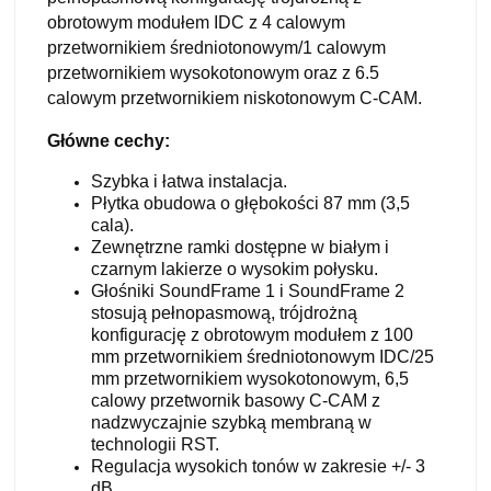
obrotowym modułem IDC z 4 calowym
przetwornikiem średniotonowym/1 calowym
przetwornikiem wysokotonowym oraz z 6.5
calowym przetwornikiem niskotonowym C-CAM.
Główne cechy:
Szybka i łatwa instalacja.
Płytka obudowa o głębokości 87 mm (3,5
cala).
Zewnętrzne ramki dostępne w białym i
czarnym lakierze o wysokim połysku.
Głośniki SoundFrame 1 i SoundFrame 2
stosują pełnopasmową, trójdrożną
konfigurację z obrotowym modułem z 100
mm przetwornikiem średniotonowym IDC/25
mm przetwornikiem wysokotonowym, 6,5
calowy przetwornik basowy C-CAM z
nadzwyczajnie szybką membraną w
technologii RST.
Regulacja wysokich tonów w zakresie +/- 3
dB.