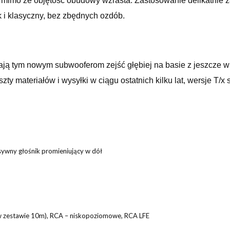
, mimo że objętość obudowy wzrasta. Zastosowanie delikatnie 
 i klasyczny, bez zbędnych ozdób.
ją tym nowym subwooferom zejść głębiej na basie z jeszcze wi
ty materiałów i wysyłki w ciągu ostatnich kilku lat, wersje T/x 
sywny głośnik promieniujący w dół
w zestawie 10m), RCA – niskopoziomowe, RCA LFE