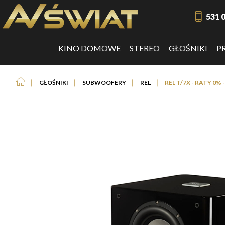
531 
KINO DOMOWE
STEREO
GŁOŚNIKI
P
❘
❘
❘
❘
GŁOŚNIKI
SUBWOOFERY
REL
REL T/7X - RATY 0