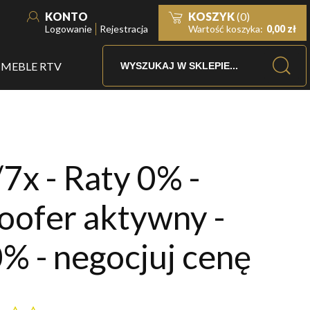
KONTO
KOSZYK
(0)
Logowanie
Rejestracja
Wartość koszyka:
0,00 zł
MEBLE RTV
/7x - Raty 0% -
ofer aktywny -
0% - negocjuj cenę