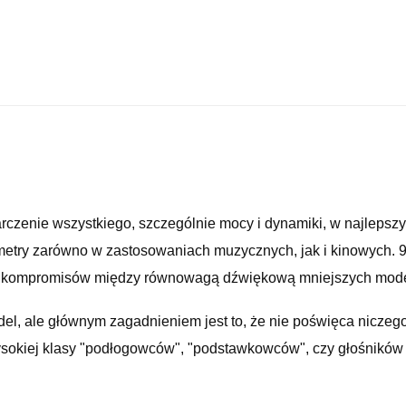
arczenie wszystkiego, szczególnie mocy i dynamiki, w najlepszy
metry zarówno w zastosowaniach muzycznych, jak i kinowych. 
nim kompromisów między równowagą dźwiękową mniejszych model
, ale głównym zagadnieniem jest to, że nie poświęca niczego z
sokiej klasy "podłogowców", "podstawkowców", czy głośników 