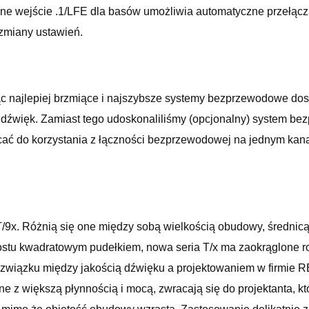
ane wejście .1/LFE dla basów umożliwia automatyczne przełącz
miany ustawień.
 najlepiej brzmiące i najszybsze systemy bezprzewodowe dost
 dźwięk. Zamiast tego udoskonaliliśmy (opcjonalny) system bez
ć do korzystania z łączności bezprzewodowej na jednym kana
, T/9x. Różnią się one między sobą wielkością obudowy, średni
prostu kwadratowym pudełkiem, nowa seria T/x ma zaokrąglone r
 związku między jakością dźwięku a projektowaniem w firmie RE
 z większą płynnością i mocą, zwracają się do projektanta, k