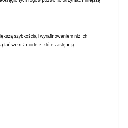
zaokrąglonych rogów pozwoliło otrzymać mniejszą
ększą szybkością i wyrafinowaniem niż ich
są tańsze niż modele, które zastępują.