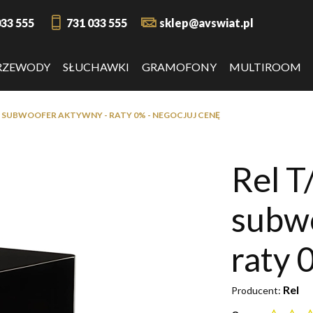
033 555
731 033 555
sklep@avswiat.pl
RZEWODY
SŁUCHAWKI
GRAMOFONY
MULTIROOM
% - SUBWOOFER AKTYWNY - RATY 0% - NEGOCJUJ CENĘ
Rel T
subwo
raty 
Rel
Producent: