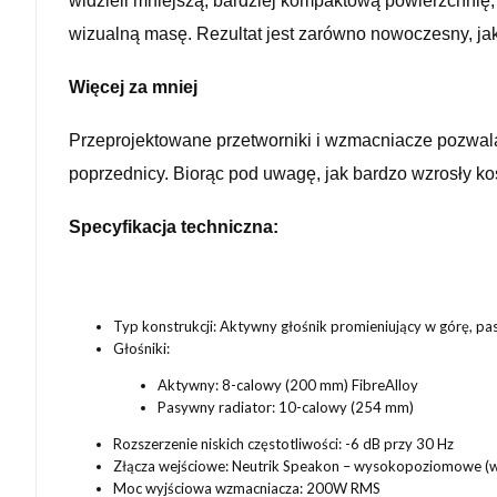
widzieli mniejszą, bardziej kompaktową powierzchnię
wizualną masę. Rezultat jest zarówno nowoczesny, jak
Więcej za mniej
Przeprojektowane przetworniki i wzmacniacze pozwala
poprzednicy. Biorąc pod uwagę, jak bardzo wzrosły kosz
Specyfikacja techniczna:
Typ konstrukcji: Aktywny głośnik promieniujący w górę, pa
Głośniki:
Aktywny: 8-calowy (200 mm) FibreAlloy
Pasywny radiator: 10-calowy (254 mm)
Rozszerzenie niskich częstotliwości: -6 dB przy 30 Hz
Złącza wejściowe: Neutrik Speakon – wysokopoziomowe (
Moc wyjściowa wzmacniacza: 200W RMS