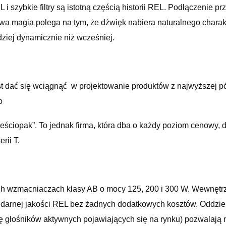
szybkie filtry są istotną częścią historii REL. Podłączenie p
magia polega na tym, że dźwięk nabiera naturalnego charakter
rdziej dynamicznie niż wcześniej.
est dać się wciągnąć w projektowanie produktów z najwyższej p
o
ześciopak”. To jednak firma, która dba o każdy poziom cenowy,
rii T.
ich wzmacniaczach klasy AB o mocy 125, 200 i 300 W. Wewnętrz
gendarnej jakości REL bez żadnych dodatkowych kosztów. Oddz
głośników aktywnych pojawiających się na rynku) pozwalają na