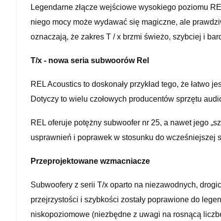
Legendarne złącze wejściowe wysokiego poziomu REL i 
niego mocy może wydawać się magiczne, ale prawdziwa 
oznaczają, że zakres T / x brzmi świeżo, szybciej i ba
T/x - nowa seria subwoorów Rel
REL Acoustics to doskonały przykład tego, że łatwo j
Dotyczy to wielu czołowych producentów sprzętu audi
REL oferuje potężny subwoofer nr 25, a nawet jego „s
usprawnień i poprawek w stosunku do wcześniejszej se
Przeprojektowane wzmacniacze
Subwoofery z serii T/x oparto na niezawodnych, drog
przejrzystości i szybkości zostały poprawione do le
niskopoziomowe (niezbędne z uwagi na rosnącą liczbę 