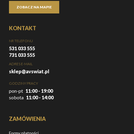
ZOBACZ NA MAPIE
KONTAKT
NR TELEFONU
531 033 555
731 033 555
ADRES E-MAIL
sklep@avswiat.pl
GODZINY PRACY
pon-pt
11:00 - 19:00
sobota
11:00 - 14:00
ZAMÓWIENIA
Formy płatności