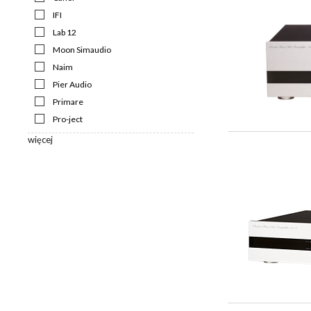
IFI
Lab 12
Moon Simaudio
Naim
Pier Audio
Primare
Pro-ject
więcej