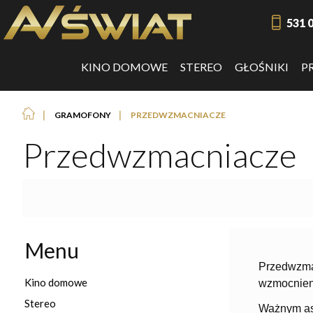
531 
KINO DOMOWE
STEREO
GŁOŚNIKI
P
❘
❘
GRAMOFONY
PRZEDWZMACNIACZE
Przedwzmacniacze
Menu
Przedwzmac
Kino domowe
wzmocnieni
Stereo
Ważnym as