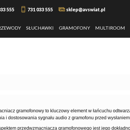
033 555
731 033 555
sklep@avswiat.pl
RZEWODY
SŁUCHAWKI
GRAMOFONY
MULTIROOM
niacz gramofonowy to kluczowy element w łańcuchu odtwarzan
a i dostosowania sygnału audio z gramofonu przed wysłanie
pektem przedwzmacniacza gramofonowego jest jego dokładność