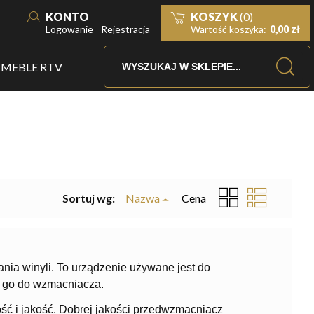
KONTO
KOSZYK
(0)
Logowanie
Rejestracja
Wartość koszyka:
0,00 zł
MEBLE RTV
Sortuj wg:
Nazwa
Cena
ia winyli. To urządzenie używane jest do
m go do wzmacniacza.
 i jakość. Dobrej jakości przedwzmacniacz