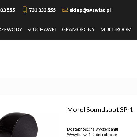
033 555
731 033 555
sklep@avswiat.pl
RZEWODY
SŁUCHAWKI
GRAMOFONY
MULTIROOM
Morel Soundspot SP-1
Dostępność:
na wyczerpaniu
Wysyłka w:
1-2 dni robocze