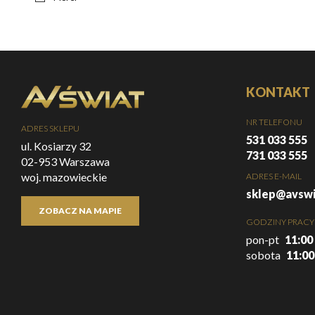
KONTAKT
NR TELEFONU
ADRES SKLEPU
531 033 555
ul. Kosiarzy 32
731 033 555
02-953 Warszawa
woj. mazowieckie
ADRES E-MAIL
sklep@avswi
ZOBACZ NA MAPIE
GODZINY PRACY
pon-pt
11:00 
sobota
11:00