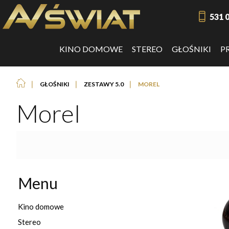
531 
KINO DOMOWE
STEREO
GŁOŚNIKI
P
❘
❘
❘
GŁOŚNIKI
ZESTAWY 5.0
MOREL
Morel
Menu
Kino domowe
Stereo