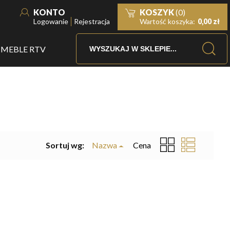
KONTO
KOSZYK
(0)
Logowanie
Rejestracja
Wartość koszyka:
0,00 zł
MEBLE RTV
Sortuj wg:
Nazwa
Cena