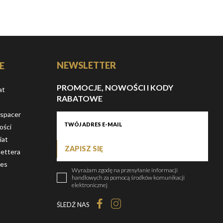
NEWSLETTER
E
PROMOCJE, NOWOŚCI I KODY
at
RABATOWE
 spacer
ości
iat
ZAPISZ SIĘ
ettera
ies
Wyrażam zgodę na przesyłanie informacji
handlowych za pomocą środków komunikacji
elektronicznej
ŚLEDŹ NAS