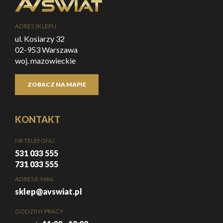
ADRES SKLEPU
ul. Kosiarzy 32
02-953 Warszawa
woj. mazowieckie
ZOBACZ NA MAPIE
KONTAKT
NR TELEFONU
531 033 555
731 033 555
ADRES E-MAIL
sklep@avswiat.pl
GODZINY PRACY