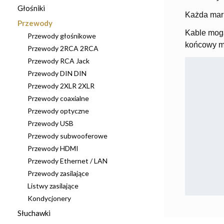
Głośniki
Każda mark
Przewody
Kable mogą
Przewody głośnikowe
końcowy mo
Przewody 2RCA 2RCA
Przewody RCA Jack
Przewody DIN DIN
Przewody 2XLR 2XLR
Przewody coaxialne
Przewody optyczne
Przewody USB
Przewody subwooferowe
Przewody HDMI
Przewody Ethernet / LAN
Przewody zasilające
Listwy zasilające
Kondycjonery
Słuchawki