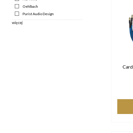
Oehlbach
Purist Audio Design
więcej
Card