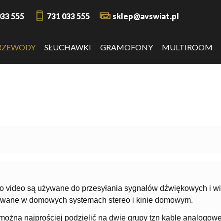
033 555
731 033 555
sklep@avswiat.pl
RZEWODY
SŁUCHAWKI
GRAMOFONY
MULTIROOM
o video są używane do przesyłania sygnałów dźwiękowych i w
ywane w domowych systemach stereo i kinie domowym.
ożna najprościej podzielić na dwie grupy tzn kable analogowe 