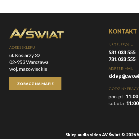
KONTAKT
NR TELEFONU
ADRES SKLEPU
531 033 555
ul. Kosiarzy 32
731 033 555
02-953 Warszawa
woj. mazowieckie
ADRES E-MAIL
sklep@avswi
ZOBACZ NA MAPIE
GODZINY PRACY
pon-pt
11:00 
sobota
11:00
Sklep audio video AV Świat © 2026 