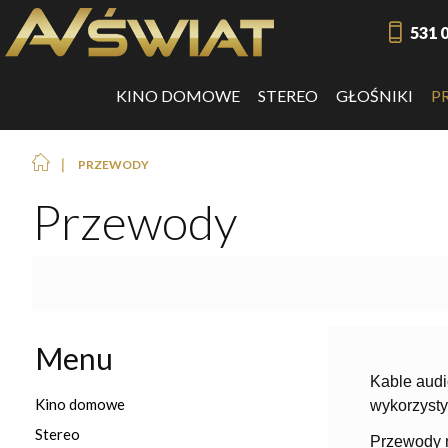
531 
KINO DOMOWE
STEREO
GŁOŚNIKI
P
❘
PRZEWODY
Przewody
Menu
Kable audi
Kino domowe
wykorzyst
Stereo
Przewody m