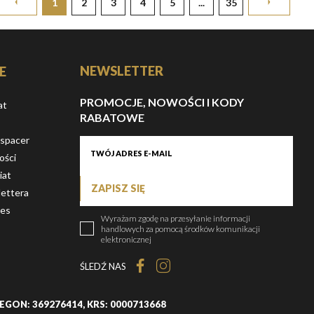
1
2
3
4
5
...
35
NEWSLETTER
E
PROMOCJE, NOWOŚCI I KODY
at
RABATOWE
 spacer
ości
iat
ZAPISZ SIĘ
ettera
ies
Wyrażam zgodę na przesyłanie informacji
handlowych za pomocą środków komunikacji
elektronicznej
ŚLEDŹ NAS
, REGON: 369276414, KRS: 0000713668