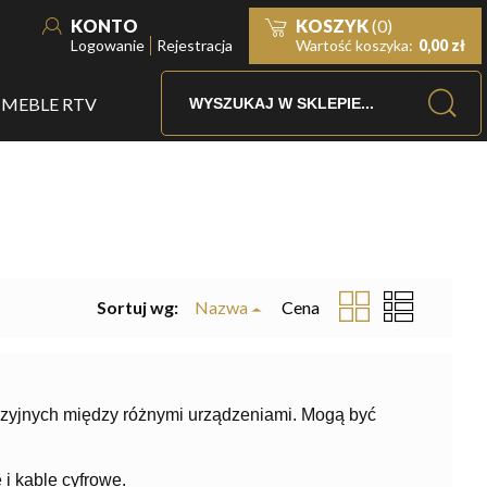
KONTO
KOSZYK
(0)
Logowanie
Rejestracja
Wartość koszyka:
0,00 zł
MEBLE RTV
Sortuj wg:
Nazwa
Cena
izyjnych między różnymi urządzeniami. Mogą być
i kable cyfrowe.