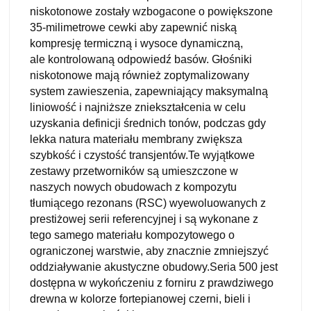
niskotonowe zostały wzbogacone o powiększone
35-milimetrowe cewki aby zapewnić niską
kompresję termiczną i wysoce dynamiczną,
ale kontrolowaną odpowiedź basów. Głośniki
niskotonowe mają również zoptymalizowany
system zawieszenia, zapewniający maksymalną
liniowość i najniższe zniekształcenia w celu
uzyskania definicji średnich tonów, podczas gdy
lekka natura materiału membrany zwiększa
szybkość i czystość transjentów.
Te wyjątkowe
zestawy przetworników są umieszczone w
naszych nowych obudowach z kompozytu
tłumiącego rezonans (RSC) wyewoluowanych z
prestiżowej serii referencyjnej i są wykonane z
tego
samego materiału kompozytowego o
ograniczonej warstwie, aby znacznie zmniejszyć
oddziaływanie
akustyczne obudowy.
Seria 500 jest
dostępna w wykończeniu z forniru z prawdziwego
drewna w kolorze fortepianowej
czerni, bieli i