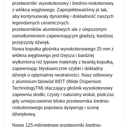
przetworniki: wysokotonowy i średnio-niskotonowy
z włókna węglowego. Zaprojektowaliśmy
je tak,
aby kontynuowały dynamikę i dokładność naszych
legendarnych ceramicznych
przetworników aluminiowych ale z ulepszonym
samotłumieniem zapewniającym gładszy,
bardziej
przejrzysty dźwięk.
Nowa kopułka głośnika wysokotonowego 25 mm z
włókna węglowego jest lżejsza i bardziej
wytłumiona niż typowe materiały z twardą kopułką,
zapewniając błyskawicznie szybki i dokładny
dźwięk o optymalnej neutralności. Nasz odlewany
z aluminium falowód WDT (Wide Dispersion
TechnologyTM) otaczający głośnik wysokotonowy
zapewnia słodki, czysty i naturalny wokal, podczas
gdy umiejscowienie blisko przetwornika średnio-
niskotonowego poprawia dyspersję
i scenę
dźwiękową.
Nowe 125-milimetrowe przetworniki średnio-