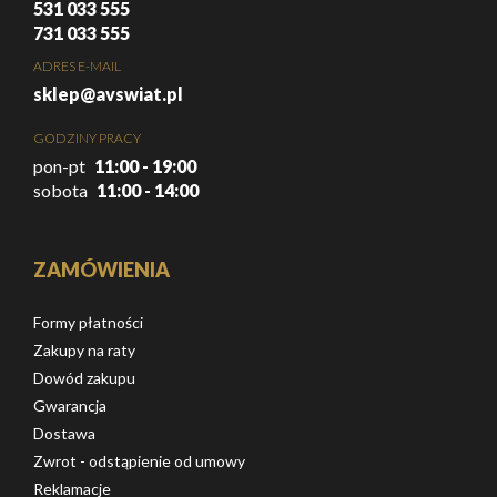
531 033 555
731 033 555
ADRES E-MAIL
sklep@avswiat.pl
GODZINY PRACY
pon-pt
11:00 - 19:00
sobota
11:00 - 14:00
ZAMÓWIENIA
Formy płatności
Zakupy na raty
Dowód zakupu
Gwarancja
Dostawa
Zwrot - odstąpienie od umowy
Reklamacje