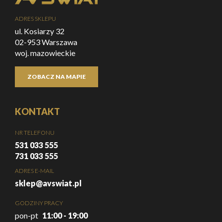
ADRES SKLEPU
ul. Kosiarzy 32
02-953 Warszawa
woj. mazowieckie
ZOBACZ NA MAPIE
KONTAKT
NR TELEFONU
531 033 555
731 033 555
ADRES E-MAIL
sklep@avswiat.pl
GODZINY PRACY
pon-pt
11:00 - 19:00