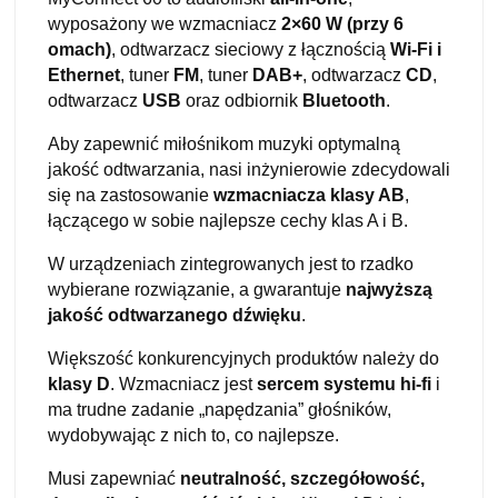
wyposażony we wzmacniacz
2×60 W (przy 6
omach)
, odtwarzacz sieciowy z łącznością
Wi-Fi i
Ethernet
, tuner
FM
, tuner
DAB+
, odtwarzacz
CD
,
odtwarzacz
USB
oraz odbiornik
Bluetooth
.
Aby zapewnić miłośnikom muzyki optymalną
jakość odtwarzania, nasi inżynierowie zdecydowali
się na zastosowanie
wzmacniacza klasy AB
,
łączącego w sobie najlepsze cechy klas A i B.
W urządzeniach zintegrowanych jest to rzadko
wybierane rozwiązanie, a gwarantuje
najwyższą
jakość odtwarzanego dźwięku
.
Większość konkurencyjnych produktów należy do
klasy D
. Wzmacniacz jest
sercem systemu hi-fi
i
ma trudne zadanie „napędzania” głośników,
wydobywając z nich to, co najlepsze.
Musi zapewniać
neutralność, szczegółowość,