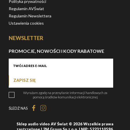
Polityka prywatności
Regulamin AVŚwiat
Regulamin Newslettera
Ustawienia cookies
NEWSLETTER
PROMOCJE, NOWOŚCI I KODY RABATOWE
ZAPISZ SIĘ
Wyrażam zgodę na przesyłanie informacji handlowych za
pomocą środków komunikacji elektronicznej
ŚLEDŹ NAS
Sklep audio video AV Świat © 2026 Wszelkie prawa
zastrzeżone | 2M Group Sp.z o.o. | NIP: 5223110596,