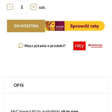
szt.
DO KOSZYKA
Masz pytanie o produkt?
OPIS
MyConnect 60 to audiofilski
all-in-one
,