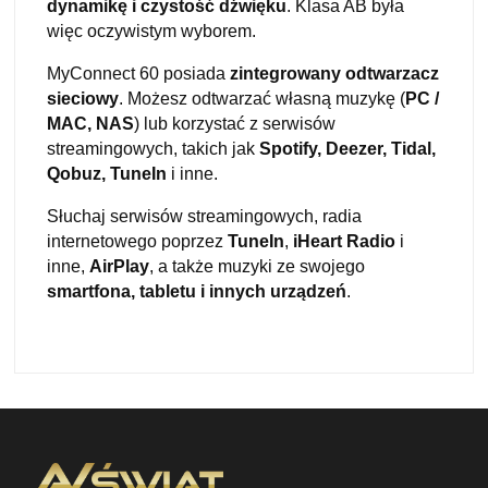
dynamikę i czystość dźwięku
. Klasa AB była
więc oczywistym wyborem.
MyConnect 60 posiada
zintegrowany odtwarzacz
sieciowy
. Możesz odtwarzać własną muzykę (
PC /
MAC, NAS
) lub korzystać z serwisów
streamingowych, takich jak
Spotify, Deezer, Tidal,
Qobuz, TuneIn
i inne.
Słuchaj serwisów streamingowych, radia
internetowego poprzez
TuneIn
,
iHeart Radio
i
inne,
AirPlay
, a także muzyki ze swojego
smartfona, tabletu i innych urządzeń
.