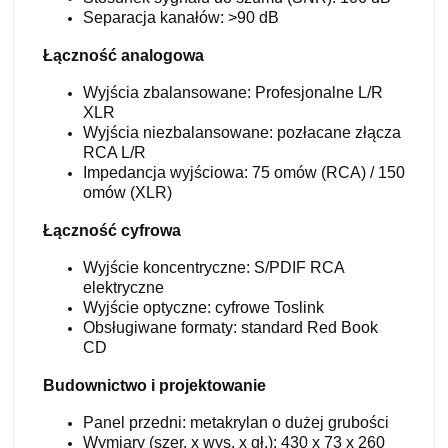
Separacja kanałów: >90 dB
Łączność analogowa
Wyjścia zbalansowane: Profesjonalne L/R
XLR
Wyjścia niezbalansowane: pozłacane złącza
RCA L/R
Impedancja wyjściowa: 75 omów (RCA) / 150
omów (XLR)
Łączność cyfrowa
Wyjście koncentryczne: S/PDIF RCA
elektryczne
Wyjście optyczne: cyfrowe Toslink
Obsługiwane formaty: standard Red Book
CD
Budownictwo i projektowanie
Panel przedni: metakrylan o dużej grubości
Wymiary (szer. x wys. x gł.): 430 x 73 x 260