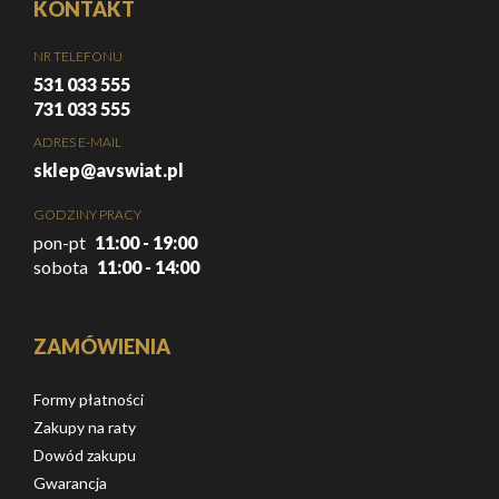
KONTAKT
NR TELEFONU
531 033 555
731 033 555
ADRES E-MAIL
sklep@avswiat.pl
GODZINY PRACY
pon-pt
11:00 - 19:00
sobota
11:00 - 14:00
ZAMÓWIENIA
Formy płatności
Zakupy na raty
Dowód zakupu
Gwarancja