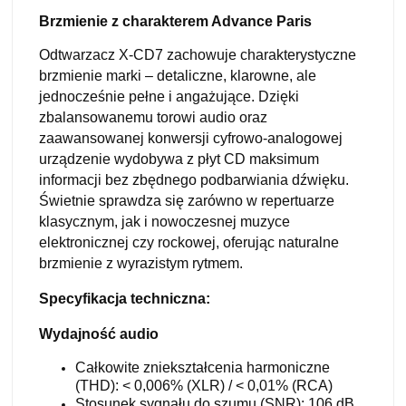
Brzmienie z charakterem Advance Paris
Odtwarzacz X-CD7 zachowuje charakterystyczne
brzmienie marki – detaliczne, klarowne, ale
jednocześnie pełne i angażujące. Dzięki
zbalansowanemu torowi audio oraz
zaawansowanej konwersji cyfrowo-analogowej
urządzenie wydobywa z płyt CD maksimum
informacji bez zbędnego podbarwiania dźwięku.
Świetnie sprawdza się zarówno w repertuarze
klasycznym, jak i nowoczesnej muzyce
elektronicznej czy rockowej, oferując naturalne
brzmienie z wyrazistym rytmem.
Specyfikacja techniczna:
Wydajność audio
Całkowite zniekształcenia harmoniczne
(THD): < 0,006% (XLR) / < 0,01% (RCA)
Stosunek sygnału do szumu (SNR): 106 dB