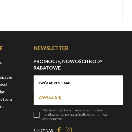
NEWSLETTER
E
PROMOCJE, NOWOŚCI I KODY
at
RABATOWE
 spacer
ości
iat
ZAPISZ SIĘ
ettera
ies
Wyrażam zgodę na przesyłanie informacji
handlowych za pomocą środków komunikacji
elektronicznej
ŚLEDŹ NAS