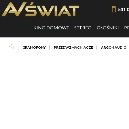
531 
KINO DOMOWE
STEREO
GŁOŚNIKI
P
❘
❘
❘
GRAMOFONY
PRZEDWZMACNIACZE
ARGON AUDIO