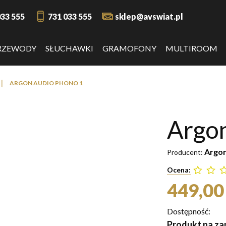
033 555
731 033 555
sklep@avswiat.pl
RZEWODY
SŁUCHAWKI
GRAMOFONY
MULTIROOM
❘
ARGON AUDIO PHONO 1
Argo
Argon
Producent:
Ocena:
449,00 
Dostępność:
Produkt na zam