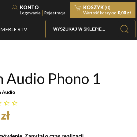
KONTO
KOSZYK
(0)
Logowanie
Rejestracja
Wartość koszyka:
0,00 zł
MEBLE RTV
n Audio Phono 1
 Audio
zł
ówienie. Zapytaj o czas realizacji.