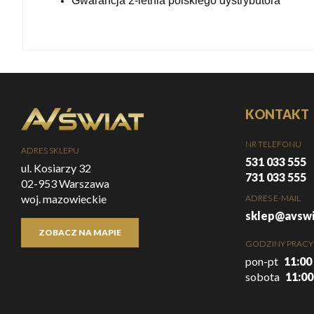
Gwarancja 2-letnia polskiego dystrybutora
KONTAKT
NR TELEFONU
ADRES SKLEPU
531 033 555
ul. Kosiarzy 32
731 033 555
02-953 Warszawa
woj. mazowieckie
ADRES E-MAIL
sklep@avswi
ZOBACZ NA MAPIE
GODZINY PRACY
pon-pt
11:00 
sobota
11:00