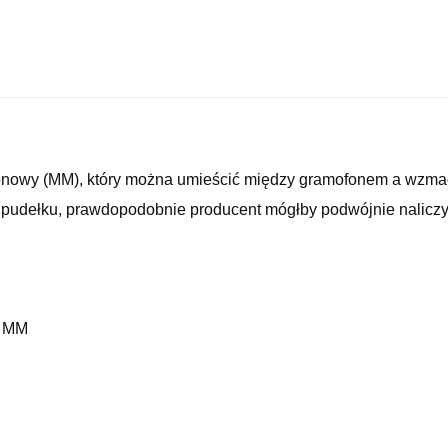
onowy (MM), który można umieścić między gramofonem a wzmac
pudełku, prawdopodobnie producent mógłby podwójnie naliczyć
u MM