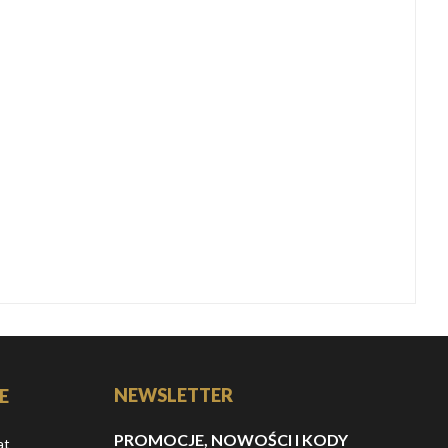
NEWSLETTER
E
PROMOCJE, NOWOŚCI I KODY
at