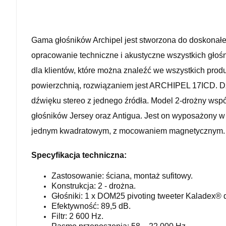
Gama głośników Archipel jest stworzona do doskonałej
opracowanie techniczne i akustyczne wszystkich głoś
dla klientów, które można znaleźć we wszystkich produ
powierzchnią, rozwiązaniem jest ARCHIPEL 17ICD. Dz
dźwięku stereo z jednego źródła. Model
2-drożny
wspó
głośników
Jersey
oraz
Antigua
.
Jest on wyposażony w
jednym
kwadratowym,
z
mocowaniem
magnetycznym
Specyfikacja techniczna:
Zastosowanie: ściana, montaż sufitowy.
Konstrukcja: 2 - drożna.
Głośniki: 1 x DOM25 pivoting tweeter Kaladex®
Efektywność: 89,5 dB.
Filtr: 2 600 Hz.