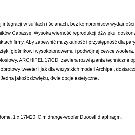
 integracji w sufitach i ścianach, bez kompromisów wydajnośc
ników Cabasse. Wysoka wierność reprodukcji dźwięku, doskona
ktach firmy. Aby zapewnić muzykalność i przystępność dla pary
ięki głośnikowi wysokotonowemu i podwójnej cewce woofera, u
łosiowy
,
ARCHIPEL
17ICD
,
zawiera
rozwiązania techniczne
o
obrotowy
tweeter
i jak
dla wszystkich
modeli
Archipel
,
dostarcz
.
Jedna
jakość dźwięku
,
dwie opcje
estetyczne
.
 dome, 1 x 17M20 IC midrange-woofer Duocell diaphragm.