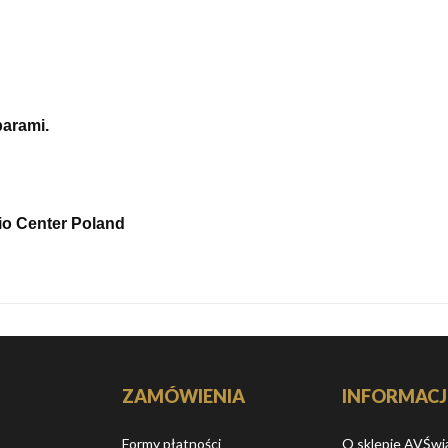
arami.
o Center Poland
ZAMÓWIENIA
INFORMACJ
Formy płatności
O sklepie AVŚwi