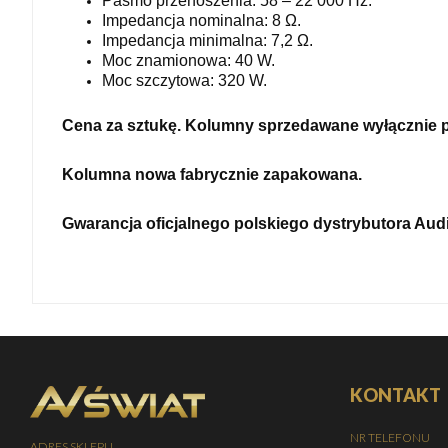
Pasmo przenoszenia: 58 – 22 000 Hz.
Impedancja nominalna: 8 Ω.
Impedancja minimalna: 7,2 Ω.
Moc znamionowa: 40 W.
Moc szczytowa: 320 W.
Cena za sztukę. Kolumny sprzedawane wyłącznie p
Kolumna nowa fabrycznie zapakowana.
Gwarancja oficjalnego polskiego dystrybutora
Audi
KONTAKT
NR TELEFONU
ADRES SKLEPU