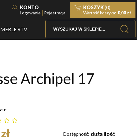
KONTO
KOSZYK
(0)
Logowanie
Rejestracja
Wartość koszyka:
0,00 zł
MEBLE RTV
se Archipel 17
sse
zł
duża ilość
Dostępność: