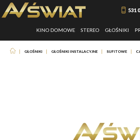
531 
KINO DOMOWE
STEREO
GŁOŚNIKI
P
❘
❘
❘
❘
GŁOŚNIKI
GŁOŚNIKI INSTALACYJNE
SUFITOWE
C