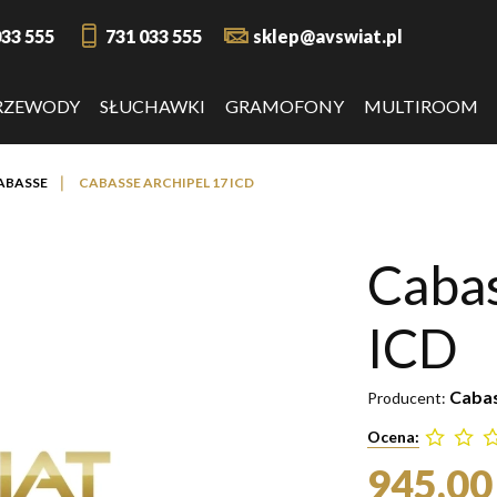
033 555
731 033 555
sklep@avswiat.pl
RZEWODY
SŁUCHAWKI
GRAMOFONY
MULTIROOM
❘
ABASSE
CABASSE ARCHIPEL 17 ICD
Cabas
ICD
Caba
Producent:
Ocena:
945,00 