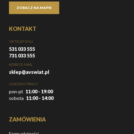
ZOBACZ NA MAPIE
KONTAKT
NR TELEFONU
531 033 555
731 033 555
ADRES E-MAIL
sklep@avswiat.pl
GODZINY PRACY
pon-pt
11:00 - 19:00
sobota
11:00 - 14:00
ZAMÓWIENIA
Formy płatności