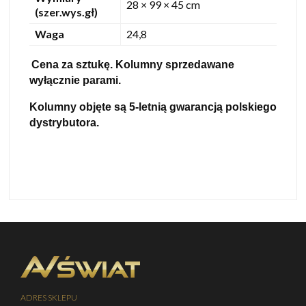
28 × 99 × 45 cm
(szer.wys.gł)
Waga
24,8
Cena za sztukę. Kolumny sprzedawane
wyłącznie parami.
Kolumny objęte są 5-letnią gwarancją polskiego
dystrybutora.
ADRES SKLEPU