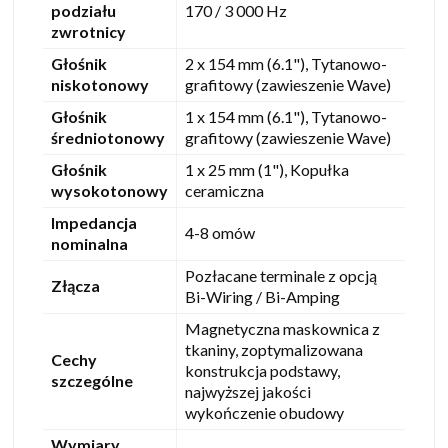
podziału
170 / 3 000 Hz
zwrotnicy
Głośnik
2 x 154 mm (6.1"), Tytanowo-
niskotonowy
grafitowy (zawieszenie Wave)
Głośnik
1 x 154 mm (6.1"), Tytanowo-
średniotonowy
grafitowy (zawieszenie Wave)
Głośnik
1 x 25 mm (1"), Kopułka
wysokotonowy
ceramiczna
Impedancja
4-8 omów
nominalna
Pozłacane terminale z opcją
Złącza
Bi-Wiring / Bi-Amping
Magnetyczna maskownica z
tkaniny, zoptymalizowana
Cechy
konstrukcja podstawy,
szczególne
najwyższej jakości
wykończenie obudowy
Wymiary