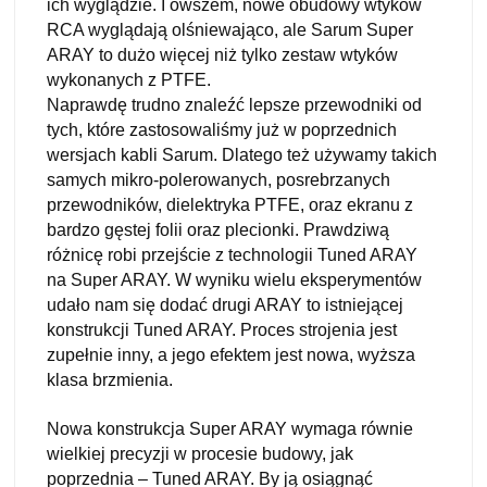
ich wyglądzie. I owszem, nowe obudowy wtyków
RCA wyglądają olśniewająco, ale Sarum Super
ARAY to dużo więcej niż tylko zestaw wtyków
wykonanych z PTFE.
Naprawdę trudno znaleźć lepsze przewodniki od
tych, które zastosowaliśmy już w poprzednich
wersjach kabli Sarum. Dlatego też używamy takich
samych mikro-polerowanych, posrebrzanych
przewodników, dielektryka PTFE, oraz ekranu z
bardzo gęstej folii oraz plecionki. Prawdziwą
różnicę robi przejście z technologii Tuned ARAY
na Super ARAY. W wyniku wielu eksperymentów
udało nam się dodać drugi ARAY to istniejącej
konstrukcji Tuned ARAY. Proces strojenia jest
zupełnie inny, a jego efektem jest nowa, wyższa
klasa brzmienia.
Nowa konstrukcja Super ARAY wymaga równie
wielkiej precyzji w procesie budowy, jak
poprzednia – Tuned ARAY. By ją osiągnąć