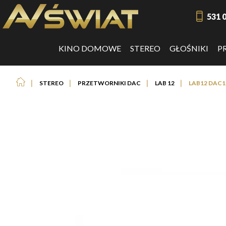
531 
KINO DOMOWE
STEREO
GŁOŚNIKI
P
❘
❘
❘
❘
STEREO
PRZETWORNIKI DAC
LAB 12
LAB12 DAC1