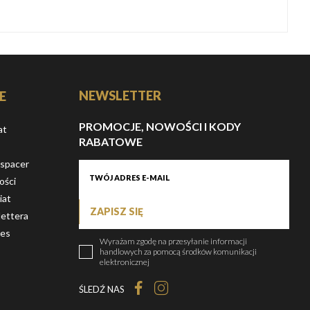
NEWSLETTER
E
PROMOCJE, NOWOŚCI I KODY
at
RABATOWE
 spacer
ości
iat
ZAPISZ SIĘ
ettera
ies
Wyrażam zgodę na przesyłanie informacji
handlowych za pomocą środków komunikacji
elektronicznej
ŚLEDŹ NAS