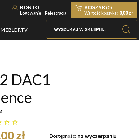
KONTO
KOSZYK
(0)
Logowanie
Rejestracja
Wartość koszyka:
0,00 zł
MEBLE RTV
2 DAC1
rence
2
00 zł
na wyczerpaniu
Dostępność: