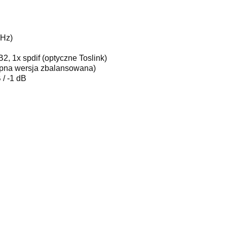
0Hz)
, 1x spdif (optyczne Toslink)
ępna wersja zbalansowana)
/ -1 dB