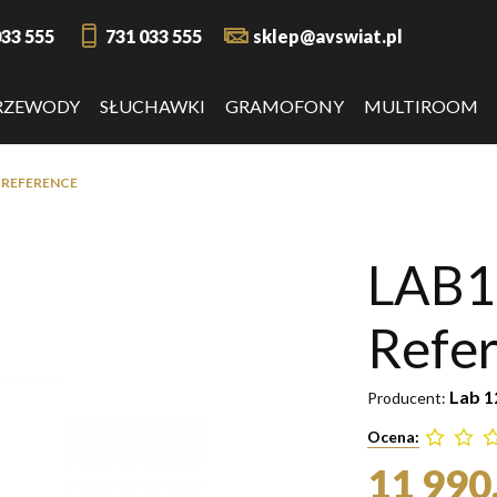
033 555
731 033 555
sklep@avswiat.pl
RZEWODY
SŁUCHAWKI
GRAMOFONY
MULTIROOM
 REFERENCE
LAB1
Refe
Lab 1
Producent:
Ocena:
11 990,