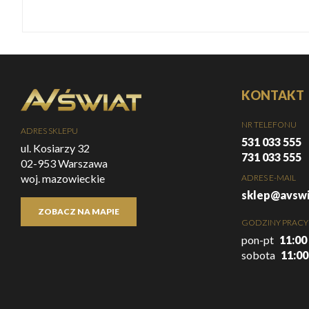
KONTAKT
NR TELEFONU
ADRES SKLEPU
531 033 555
ul. Kosiarzy 32
731 033 555
02-953 Warszawa
woj. mazowieckie
ADRES E-MAIL
sklep@avswi
ZOBACZ NA MAPIE
GODZINY PRACY
pon-pt
11:00 
sobota
11:00