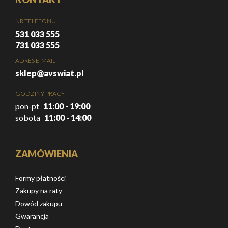
NR TELEFONU
531 033 555
731 033 555
ADRES E-MAIL
sklep@avswiat.pl
GODZINY PRACY
pon-pt
11:00 - 19:00
sobota
11:00 - 14:00
ZAMÓWIENIA
Formy płatności
Zakupy na raty
Dowód zakupu
Gwarancja