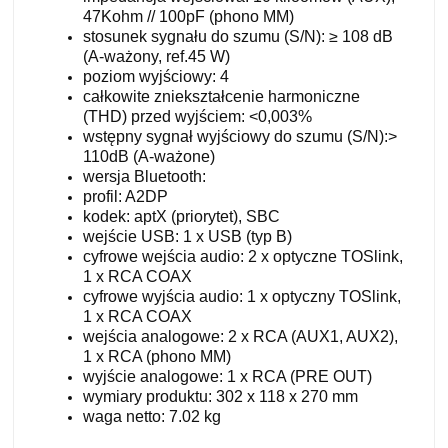
47Kohm // 100pF (phono MM)
stosunek sygnału do szumu (S/N): ≥ 108 dB
(A-ważony, ref.45 W)
poziom wyjściowy: 4
całkowite zniekształcenie harmoniczne
(THD) przed wyjściem: <0,003%
wstępny sygnał wyjściowy do szumu (S/N):>
110dB (A-ważone)
wersja Bluetooth:
profil: A2DP
kodek: aptX (priorytet), SBC
wejście USB: 1 x USB (typ B)
cyfrowe wejścia audio: 2 x optyczne TOSlink,
1 x RCA COAX
cyfrowe wyjścia audio: 1 x optyczny TOSlink,
1 x RCA COAX
wejścia analogowe: 2 x RCA (AUX1, AUX2),
1 x RCA (phono MM)
wyjście analogowe: 1 x RCA (PRE OUT)
wymiary produktu: 302 x 118 x 270 mm
waga netto: 7.02 kg