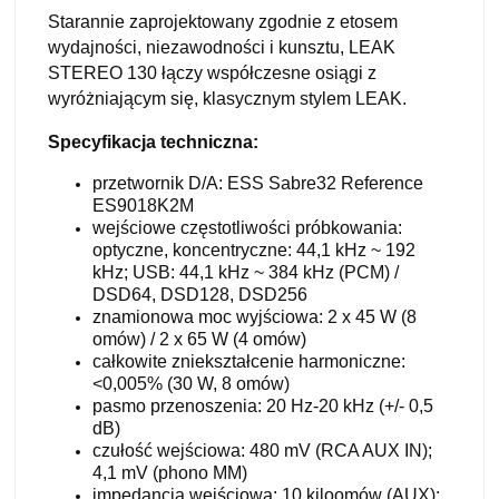
Starannie zaprojektowany zgodnie z etosem
wydajności, niezawodności i kunsztu, LEAK
STEREO 130 łączy współczesne osiągi z
wyróżniającym się, klasycznym stylem LEAK.
Specyfikacja techniczna:
przetwornik D/A: ESS Sabre32 Reference
ES9018K2M
wejściowe częstotliwości próbkowania:
optyczne, koncentryczne: 44,1 kHz ~ 192
kHz; USB: 44,1 kHz ~ 384 kHz (PCM) /
DSD64, DSD128, DSD256
znamionowa moc wyjściowa: 2 x 45 W (8
omów) / 2 x 65 W (4 omów)
całkowite zniekształcenie harmoniczne:
<0,005% (30 W, 8 omów)
pasmo przenoszenia: 20 Hz-20 kHz (+/- 0,5
dB)
czułość wejściowa: 480 mV (RCA AUX IN);
4,1 mV (phono MM)
impedancja wejściowa: 10 kiloomów (AUX);