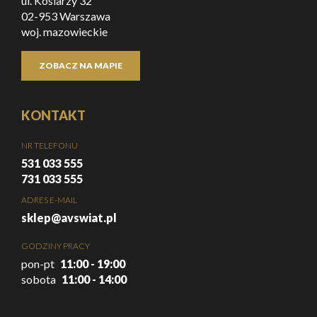
ul. Kosiarzy 32
02-953 Warszawa
woj. mazowieckie
ZOBACZ NA MAPIE
KONTAKT
NR TELEFONU
531 033 555
731 033 555
ADRES E-MAIL
sklep@avswiat.pl
GODZINY PRACY
pon-pt
11:00 - 19:00
sobota
11:00 - 14:00