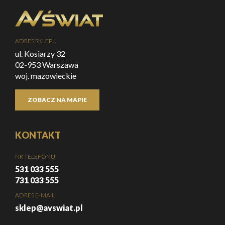
ADRES SKLEPU
ul. Kosiarzy 32
02-953 Warszawa
woj. mazowieckie
ZOBACZ NA MAPIE
KONTAKT
NR TELEFONU
531 033 555
731 033 555
ADRES E-MAIL
sklep@avswiat.pl