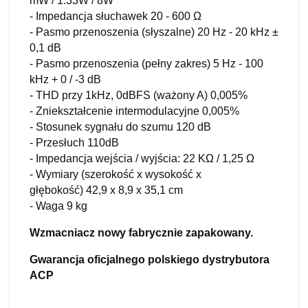
mW / 1.33W / 8W
- Impedancja słuchawek 20 - 600 Ω
- Pasmo przenoszenia (słyszalne) 20 Hz - 20 kHz ±
0,1 dB
- Pasmo przenoszenia (pełny zakres) 5 Hz - 100
kHz + 0 / -3 dB
- THD przy 1kHz, 0dBFS (ważony A) 0,005%
- Zniekształcenie intermodulacyjne 0,005%
- Stosunek sygnału do szumu 120 dB
- Przesłuch 110dB
- Impedancja wejścia / wyjścia: 22 KΩ / 1,25 Ω
- Wymiary (szerokość x wysokość x
głębokość) 42,9 x 8,9 x 35,1 cm
- Waga 9 kg
Wzmacniacz nowy fabrycznie zapakowany.
Gwarancja oficjalnego polskiego dystrybutora
ACP