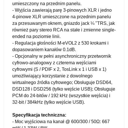
umieszczony na przednim panelu.
- Wyjścia zawierają parę 3-pinowych XLR i jedno
4-pinowe XLR umieszczone na przednim panelu
za przesuwanym oknem, gniazdo jack ¼ "TRS, jak
również pary stereo RCA na stałe i zmienne single-
ended na poziomie linii.
- Regulacja głośności M-eVOL2 z 530 krokami i
dopasowaniem kanałów 0.1dB.
- Opcjonalny w pełni asynchroniczny przetwornik
cyfrowo-analogowy z czterema wejściami
cyfrowymi (S / PDIF x 2, TosLink x 1 i USB x 1)
umożliwiający korzystanie z dowolnego
wirtualnego źródła cyfrowego; Obsługuje DSD64,
DSD128 i DSD256 (tylko wejście USB); Obsługuje
PCM do 24-bitów / 192 kHz (wszystkie wejścia) i
32-bit / 384kHz (tylko wejście USB).
Specyfikacja techniczna:
- Moc wyjściowa na kanał @ 600/300 / 50Ω: 667