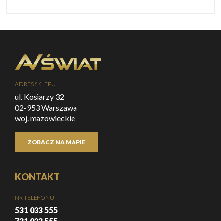
ADRES SKLEPU
ul. Kosiarzy 32
02-953 Warszawa
woj. mazowieckie
ZOBACZ NA MAPIE
KONTAKT
NR TELEFONU
531 033 555
731 033 555