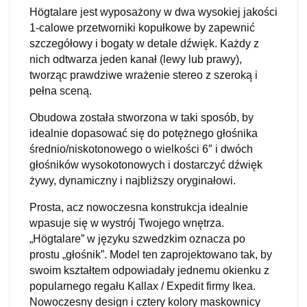
Högtalare jest wyposażony w dwa wysokiej jakości
1-calowe przetworniki kopułkowe by zapewnić
szczegółowy i bogaty w detale dźwięk. Każdy z
nich odtwarza jeden kanał (lewy lub prawy),
tworząc prawdziwe wrażenie stereo z szeroką i
pełna sceną.
Obudowa została stworzona w taki sposób, by
idealnie dopasować się do potężnego głośnika
średnio/niskotonowego o wielkości 6″ i dwóch
głośników wysokotonowych i dostarczyć dźwięk
żywy, dynamiczny i najbliższy oryginałowi.
Prosta, acz nowoczesna konstrukcja idealnie
wpasuje się w wystrój Twojego wnętrza.
„Högtalare” w języku szwedzkim oznacza po
prostu „głośnik”. Model ten zaprojektowano tak, by
swoim kształtem odpowiadały jednemu okienku z
popularnego regału Kallax / Expedit firmy Ikea.
Nowoczesny design i cztery kolory maskownicy