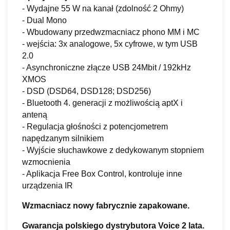
- Wydajne 55 W na kanał (zdolność 2 Ohmy)
- Dual Mono
- Wbudowany przedwzmacniacz phono MM i MC
- wejścia: 3x analogowe, 5x cyfrowe, w tym USB
2.0
- Asynchroniczne złącze USB 24Mbit / 192kHz
XMOS
- DSD (DSD64, DSD128; DSD256)
- Bluetooth 4. generacji z możliwością aptX i
anteną
- Regulacja głośności z potencjometrem
napędzanym silnikiem
- Wyjście słuchawkowe z dedykowanym stopniem
wzmocnienia
- Aplikacja Free Box Control, kontroluje inne
urządzenia IR
Wzmacniacz
now
y
fabrycznie zapakowane.
Gwarancja polskiego dystrybutora
Voice
2 lata
.