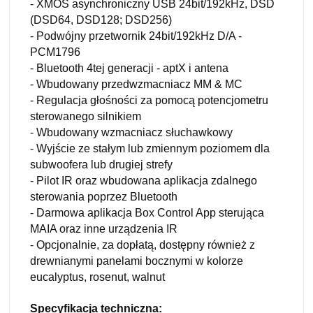
- XMOS asynchroniczny USB 24bit/192kHz, DSD
(DSD64, DSD128; DSD256)
- Podwójny przetwornik 24bit/192kHz D/A -
PCM1796
- Bluetooth 4tej generacji - aptX i antena
- Wbudowany przedwzmacniacz MM & MC
- Regulacja głośności za pomocą potencjometru
sterowanego silnikiem
- Wbudowany wzmacniacz słuchawkowy
- Wyjście ze stałym lub zmiennym poziomem dla
subwoofera lub drugiej strefy
- Pilot IR oraz wbudowana aplikacja zdalnego
sterowania poprzez Bluetooth
- Darmowa aplikacja Box Control App sterująca
MAIA oraz inne urządzenia IR
- Opcjonalnie, za dopłatą, dostępny również z
drewnianymi panelami bocznymi w kolorze
eucalyptus, rosenut, walnut
Specyfikacja techniczna: