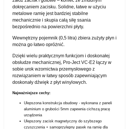
załóż zacisk i gotowe – koniec ze żmudnym
dokręcaniem zacisku. Solidne, łatwe w użyciu
metalowe ramię jest bardziej stabilne
mechanicznie i skupia całą siłę ssania
bezpośrednio na powierzchni płyty.
Wewnętrzny pojemnik (0,5 litra) zbiera zużyty płyn i
można go łatwo opróżnić.
Dzięki wielu praktycznym funkcjom i doskonałej
obsłudze mechanicznej, Pro-Ject VC-E2 łączy w
sobie urok wzornictwa przemysłowego z
rozwiązaniem w łatwy sposób zapewniającym
doskonały dźwięk z płyt winylowych.
Najważniejsze cechy:
Ulepszona konstrukcja obudowy - wykonana z paneli
aluminium o grubości 5mm zapewnia cichszą pracę
urządzenia
Ulepszony zacisk magnetyczny do szybszego
czyszczenia + samoprzylepny pasek na ramię dla