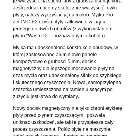
je wyczyścić na sucho, aby z grubsza usunąć kurz.
Jeśli jednak chcemy skutecznie wyczyścić rowki
płyty, należy wyczyścić ją na mokro. Myjka Pro-
Ject VC-E2 czyści płyty całkowicie w ciągu
jednego do dwóch obrotów (z wykorzystaniem
płynu "Wash it 2" - pozbawionym alkoholu).
Myjka ma udoskonaloną konstrukcję obudowy, w
której zastosowano aluminiowe panele
kompozytowe o grubości 5 mm, docisk
magnetyczny dla lepszego mocowania płyty na
czas mycia oraz udoskonalony silnik do szybkiego
i skutecznego czyszczenia. Nowa, samoprzylepna
szczotka umieszczona na ramieniu ssącym po
zużyciu jest łatwa do wymiany.
Nowy docisk magnetyczny nie tylko chroni etykietę
płyty przed płynem czyszczącym i pozwala
uniknąć uszkodzeń, ale także przyspiesza cały
proces czyszczenia. Połóż płytę na maszynie,