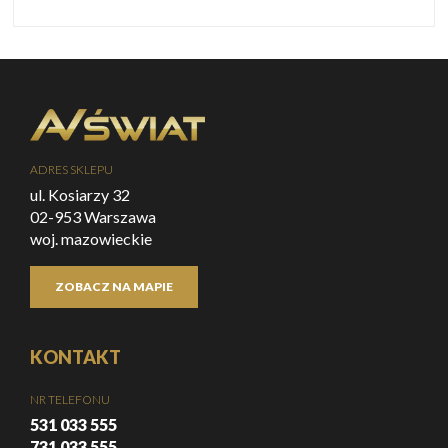
ADRES SKLEPU
ul. Kosiarzy 32
02-953 Warszawa
woj. mazowieckie
ZOBACZ NA MAPIE
KONTAKT
NR TELEFONU
531 033 555
731 033 555