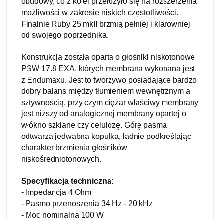
obudowy, co z kolei przełożyło się na rozszerzenia
możliwości w zakresie niskich częstotliwości.
Finalnie Ruby 25 mkII brzmią pełniej i klarowniej
od swojego poprzednika.
Konstrukcja została oparta o głośniki niskotonowe
PSW 17.8 EXA, których membrana wykonana jest
z Endumaxu. Jest to tworzywo posiadające bardzo
dobry balans między tłumieniem wewnętrznym a
sztywnością, przy czym ciężar właściwy membrany
jest niższy od analogicznej membrany opartej o
włókno szklane czy celulozę. Górę pasma
odtwarza jedwabna kopułka, ładnie podkreślając
charakter brzmienia głośników
niskośredniotonowych.
Specyfikacja techniczna:
- Impedancja 4 Ohm
- Pasmo przenoszenia 34 Hz - 20 kHz
- Moc nominalna 100 W