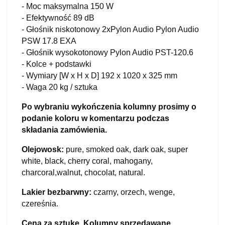
- Moc maksymalna 150 W
- Efektywność 89 dB
- Głośnik niskotonowy 2xPylon Audio Pylon Audio
PSW 17.8 EXA
- Głośnik wysokotonowy Pylon Audio PST-120.6
- Kolce + podstawki
- Wymiary [W x H x D] 192 x 1020 x 325 mm
- Waga 20 kg / sztuka
Po wybraniu wykończenia kolumny prosimy o
podanie koloru w komentarzu podczas
składania zamówienia.
Olejowosk:
pure, smoked oak, dark oak, super
white, black, cherry coral, mahogany,
charcoral,walnut, chocolat, natural.
Lakier bezbarwny:
czarny, orzech, wenge,
czereśnia.
Cena za sztukę. Kolumny sprzedawane