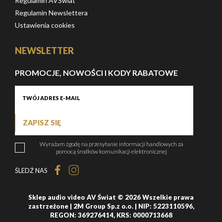
Regulamin AVŚwiat
Regulamin Newslettera
Ustawienia cookies
NEWSLETTER
PROMOCJE, NOWOŚCI I KODY RABATOWE
ZAPISZ SIĘ
Wyrażam zgodę na przesyłanie informacji handlowych za
pomocą środków komunikacji elektronicznej
ŚLEDŹ NAS
Sklep audio video AV Świat © 2026 Wszelkie prawa
zastrzeżone | 2M Group Sp.z o.o. | NIP: 5223110596,
REGON: 369276414, KRS: 0000713668