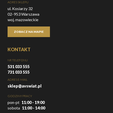
ADRES SKLEPU
ul. Kosiarzy 32
02-953 Warszawa
woj. mazowieckie
ZOBACZ NA MAPIE
KONTAKT
NR TELEFONU
531 033 555
731 033 555
ADRES E-MAIL
sklep@avswiat.pl
GODZINY PRACY
pon-pt
11:00 - 19:00
sobota
11:00 - 14:00