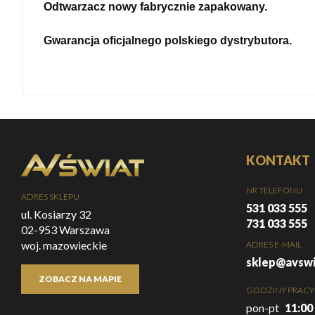
Odtwarzacz nowy fabrycznie zapakowany.
Gwarancja oficjalnego polskiego dystrybutora.
KONTAKT
NR TELEFONU
ADRES SKLEPU
531 033 555
ul. Kosiarzy 32
731 033 555
02-953 Warszawa
woj. mazowieckie
ADRES E-MAIL
sklep@avswi
ZOBACZ NA MAPIE
GODZINY PRACY
pon-pt
11:00 