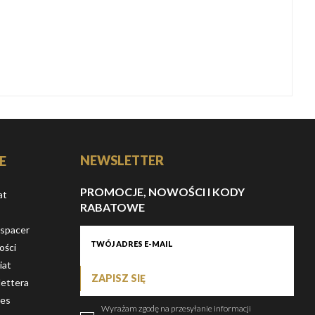
NEWSLETTER
E
PROMOCJE, NOWOŚCI I KODY
at
RABATOWE
 spacer
ości
iat
ZAPISZ SIĘ
ettera
ies
Wyrażam zgodę na przesyłanie informacji