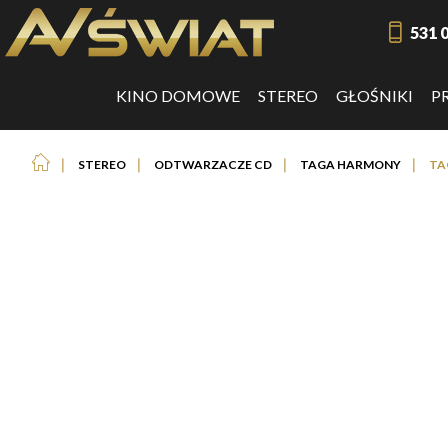
531 
KINO DOMOWE
STEREO
GŁOŚNIKI
P
❘
❘
❘
❘
STEREO
ODTWARZACZE CD
TAGA HARMONY
TA