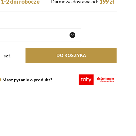
1-2 dni robocze
199 zł
Darmowa dostawa od:
szt.
DO KOSZYKA
Masz pytanie o produkt?