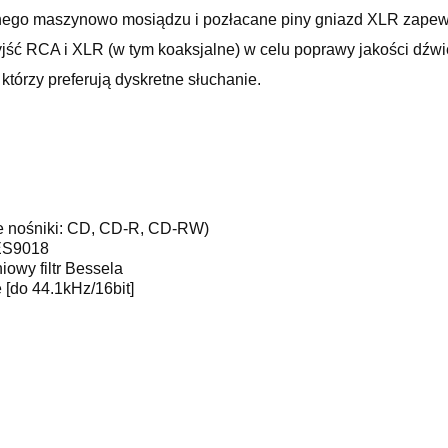
anego maszynowo mosiądzu i pozłacane piny gniazd XLR zapewn
yjść RCA i XLR (w tym koaksjalne) w celu poprawy jakości dźwi
którzy preferują dyskretne słuchanie.
ne nośniki: CD, CD-R, CD-RW)
ES9018
iowy filtr Bessela
 [do 44.1kHz/16bit]