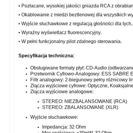
• Pozłacane, wysokiej jakości gniazda RCA z obrabi
• Okablowanie z miedzi beztlenowej dla wszystkich w
• Wyjście słuchawkowe z regulacją głośności dla tych, 
• Wyraźny wyświetlacz fluorescencyjny.
• W pełni funkcjonalny pilot zdalnego sterowania.
Specyfikacja techniczna:
Obsługiwane formaty płyt: CD-Audio (odtwarza
Przetwornik Cyfrowo-Analogowy: ESS SABRE 
Filtr analogowy: 2-biegunowy pełny różnicowy lin
Złącza wyjściowe cyfrowe: Optyczne, Koaksjalne
Złącza wyjściowe analogowe:
STEREO: NIEZBALANSOWANE (RCA)
STEREO: ZBALANSOWANE (XLR)
Wyjście słuchawkowe:
Impedancja: 32 Ohm
Moc wyjściowa: ≤30mW, 32 Ohm