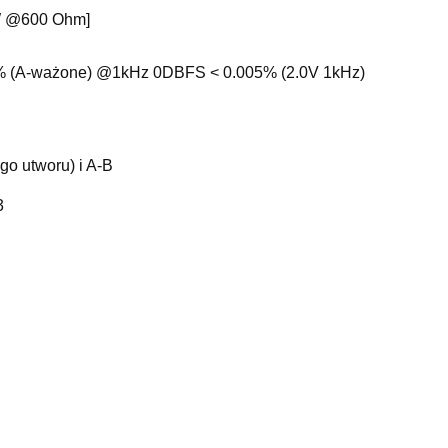
W @600 Ohm]
05% (A-ważone) @1kHz 0DBFS < 0.005% (2.0V 1kHz)
go utworu) i A-B
3