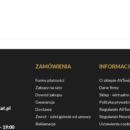
ZAMÓWIENIA
INFORMACJ
Formy płatności
O sklepie AVŚwi
Zakupy na raty
Dane firmy
Dowód zakupu
Sklep - wirtualny
Gwarancja
Polityka prywatn
at.pl
Dostawa
Regulamin AVŚw
Zwrot - odstąpienie od umowy
Regulamin Newsl
Reklamacje
Ustawienia cook
- 19:00