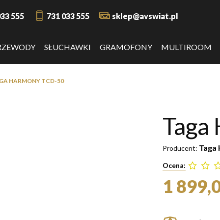
033 555
731 033 555
sklep@avswiat.pl
RZEWODY
SŁUCHAWKI
GRAMOFONY
MULTIROOM
GA HARMONY TCD-50
Taga
Taga
Producent:
Ocena:
1 899,0