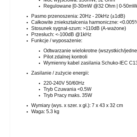
Regulowane [0-30mW @32 Ohm | 0-50m
Pasmo przenoszenia: 20Hz - 20kHz (±1dB)
Całkowite zniekształcenia harmoniczne: <0.0
Stosunek sygnał-szum: >110dB (A-ważone)
Przesłuch: <-100dB @1kHz
Funkcje / wyposażenie:
Odtwarzanie wielokrotne (wszystkich/jedne
Pilot zdalnej kontroli
Wymienny kabel zasilania Schuko-IEC C1
Zasilanie / zużycie energii:
220-240V 50/60Hz
Tryb Czuwania <0.5W
Tryb Pracy maks. 35W
Wymiary (wys. x szer. x gł.): 7 x 43 x 32 cm
Waga: 5.3 kg