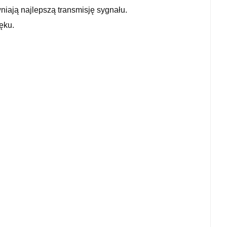
iają najlepszą transmisję sygnału.
ęku.