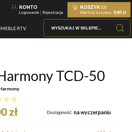
KONTO
KOSZYK
(0)
Logowanie
Rejestracja
Wartość koszyka:
0,00 zł
MEBLE RTV
 Harmony TCD-50
 Harmony
0 zł
na wyczerpaniu
Dostępność: