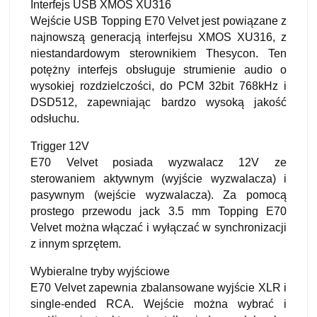
Interfejs USB XMOS XU316
Wejście USB Topping E70 Velvet jest powiązane z
najnowszą generacją interfejsu XMOS XU316, z
niestandardowym sterownikiem Thesycon. Ten
potężny interfejs obsługuje strumienie audio o
wysokiej rozdzielczości, do PCM 32bit 768kHz i
DSD512, zapewniając bardzo wysoką jakość
odsłuchu.
Trigger 12V
E70 Velvet posiada wyzwalacz 12V ze
sterowaniem aktywnym (wyjście wyzwalacza) i
pasywnym (wejście wyzwalacza). Za pomocą
prostego przewodu jack 3.5 mm Topping E70
Velvet można włączać i wyłączać w synchronizacji
z innym sprzętem.
Wybieralne tryby wyjściowe
E70 Velvet zapewnia zbalansowane wyjście XLR i
single-ended RCA. Wejście można wybrać i