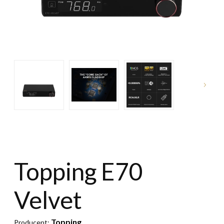
Topping E70
Velvet
Topping
Producent: