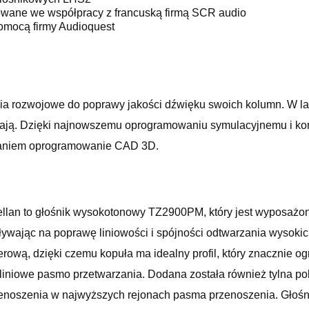
owane we współpracy z francuską firmą SCR audio
omocą firmy Audioquest
ędzia rozwojowe do poprawy jakości dźwięku swoich kolumn. W 
 składają. Dzięki najnowszemu oprogramowaniu symulacyjnemu i 
staniem oprogramowanie CAD 3D.
llan to głośnik wysokotonowy TZ2900PM, który jest wyposażo
ływając na poprawę liniowości i spójności odtwarzania wysok
ową, dzięki czemu kopuła ma idealny profil, który znacznie 
liniowe pasmo przetwarzania. Dodana została również tylna pokr
przenoszenia w najwyższych rejonach pasma przenoszenia. G