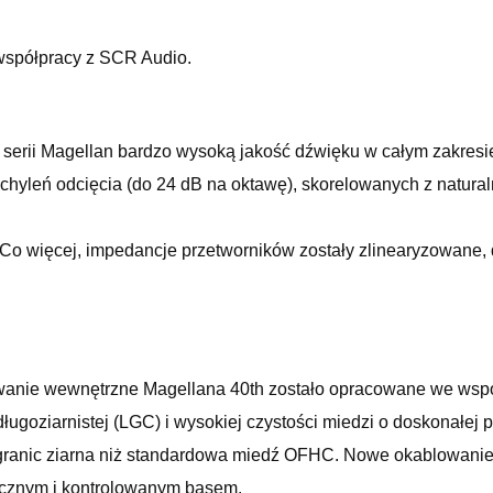
spółpracy z SCR Audio.
serii Magellan bardzo wysoką jakość dźwięku w całym zakresie 
hyleń odcięcia (do 24 dB na oktawę), skorelowanych z natural
o więcej, impedancje przetworników zostały zlinearyzowane, dz
owanie wewnętrzne Magellana 40th zostało opracowane we w
ługoziarnistej (LGC) i wysokiej czystości miedzi o doskonałej
j granic ziarna niż standardowa miedź OFHC. Nowe okablowani
cznym i kontrolowanym basem.