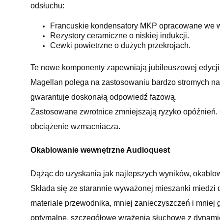
odsłuchu:
Francuskie kondensatory MKP opracowane we w
Rezystory ceramiczne o niskiej indukcji.
Cewki powietrzne o dużych przekrojach.
Te nowe komponenty zapewniają jubileuszowej edycji 
Magellan polega na zastosowaniu bardzo stromych nac
gwarantuje doskonałą odpowiedź fazową.
Zastosowane zwrotnice zmniejszają ryzyko opóźnień. C
obciążenie wzmacniacza.
Okablowanie wewnętrzne Audioquest
Dążąc do uzyskania jak najlepszych wyników, okabl
Składa się ze starannie wyważonej mieszanki miedzi d
materiale przewodnika, mniej zanieczyszczeń i mnie
optymalne, szczegółowe wrażenia słuchowe z dynami