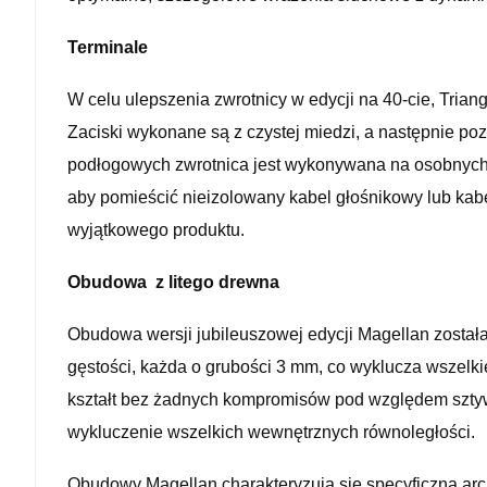
Terminale
W celu ulepszenia zwrotnicy w edycji na 40-cie, Tria
Zaciski wykonane są z czystej miedzi, a następnie po
podłogowych zwrotnica jest wykonywana na osobnych pł
aby pomieścić nieizolowany kabel głośnikowy lub kab
wyjątkowego produktu.
Obudowa z litego drewna
Obudowa wersji jubileuszowej edycji Magellan została
gęstości, każda o grubości 3 mm, co wyklucza wszelk
kształt bez żadnych kompromisów pod względem sztywn
wykluczenie wszelkich wewnętrznych równoległości.
Obudowy Magellan charakteryzują się specyficzną ar