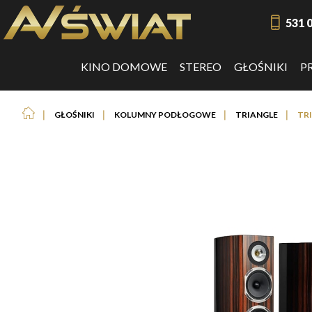
531 
KINO DOMOWE
STEREO
GŁOŚNIKI
P
❘
❘
❘
❘
GŁOŚNIKI
KOLUMNY PODŁOGOWE
TRIANGLE
TR