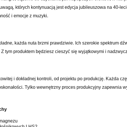
wagą, których kontynuacją jest edycja jubileuszowa na 40-lecie
mność i emocje z muzyki.
ładne, każda nuta brzmi prawdziwie. Ich szerokie spektrum d
Z tym produktem będziesz cieszyć się wyjątkowymi i nadzwyczaj
tej i dokładnej kontroli, od projektu po produkcję. Każda czę
skonałości. Tylko wewnętrzny proces produkcyjny zapewnia w
echy
 magnezu
 głośnikowych LHS2