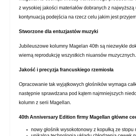
z wysokiej jakości materiałów dobranych z najwyższą u
kontynuacją podejścia na rzecz celu jakim jest przyje
Stworzone dla entuzjastów muzyki
Jubileuszowe kolumny Magelan 40th są niezwykle dok
wierną reprodukcję wszystkich niuansów muzycznych. 
Jakość i precyzja francuskiego rzemiosła
Opracowanie tak wyjątkowych głośników wymaga całkowi
następnie sprawdzana pod kątem najmniejszych niedo
kolumn z serii Magellan.
40th Anniversary Edition firmy Magellan główne c
nowy głośnik wysokotonowy z kopułką ze stopu
unikalna technologia układu chłodzenia cewek