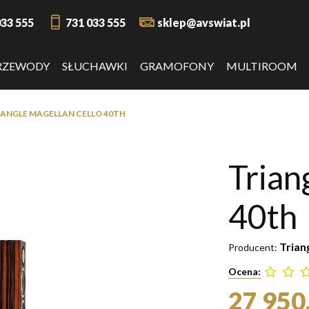
033 555
731 033 555
sklep@avswiat.pl
RZEWODY
SŁUCHAWKI
GRAMOFONY
MULTIROOM
IANGLE MAGELLAN CELLO 40TH
Trian
40th
Trian
Producent:
Ocena:
27 950,