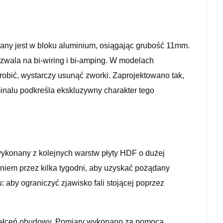
onany jest w bloku aluminium, osiągając grubość 11mm.
zwala na bi-wiring i bi-amping. W modelach
robić, wystarczy usunąć zworki. Zaprojektowano tak,
inalu podkreśla ekskluzywny charakter tego
wykonany z kolejnych warstw płyty HDF o dużej
niem przez kilka tygodni, aby uzyskać pożądany
by ograniczyć zjawisko fali stojącej poprzez
ształceń obudowy. Pomiary wykonano za pomocą