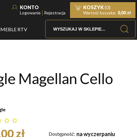
KONTO
KOSZYK
(0)
Logowanie
Rejestracja
Wartość koszyka:
0,00 zł
MEBLE RTV
gle Magellan Cello
gle
00 zł
na wyczerpaniu
Dostępność: