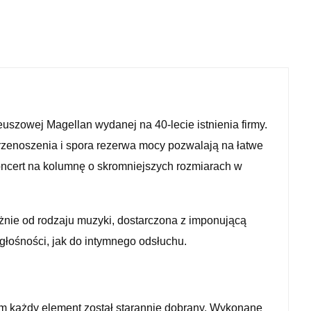
euszowej Magellan wydanej na 40-lecie istnienia firmy.
enoszenia i spora rezerwa mocy pozwalają na łatwe
ncert na kolumnę o skromniejszych rozmiarach w
eżnie od rodzaju muzyki, dostarczona z imponującą
głośności, jak do intymnego odsłuchu.
rym każdy element został starannie dobrany. Wykonane