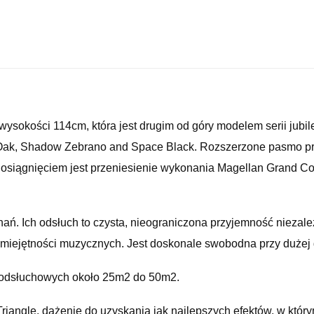
ysokości 114cm, która jest drugim od góry modelem serii jubil
Oak, Shadow Zebrano and Space Black. Rozszerzone pasmo prz
siągnięciem jest przeniesienie wykonania Magellan Grand Co
ań. Ich odsłuch to czysta, nieograniczona przyjemność niezal
umiejętności muzycznych. Jest doskonale swobodna przy dużej 
 odsłuchowych około 25m2 do 50m2.
riangle, dążenie do uzyskania jak najlepszych efektów, w któ