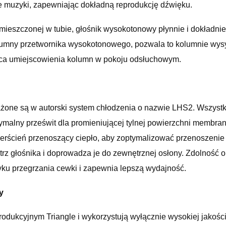
ie muzyki, zapewniając dokładną reprodukcję dźwięku.
ieszczonej w tubie, głośnik wysokotonowy płynnie i dokładnie
olumny przetwornika wysokotonowego, pozwala to kolumnie wysyła
jsca umiejscowienia kolumn w pokoju odsłuchowym.
żone są w autorski system chłodzenia o nazwie LHS2. Wszystk
alny prześwit dla promieniującej tylnej powierzchni membrany.
erścień przenoszący ciepło, aby zoptymalizować przenoszenie 
rz głośnika i doprowadza je do zewnętrznej osłony. Zdolność 
u przegrzania cewki i zapewnia lepszą wydajność.
y
odukcyjnym Triangle i wykorzystują wyłącznie wysokiej jakoś