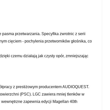
pasma przetwarzania. Specyfika zwrotnic z serii
nym cięciem - pochylenia przetworników głośnika, co
ięki czemu działają jak czysty opór, zmniejszając
spółpracy z prestiżowym producentem AUDIOQUEST.
 powierzchni (PSC). LGC zawiera mniej tlenków w
e wewnętrzne zapewnia edycji Magellan 40th