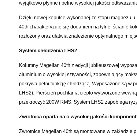
wyjątkowo płynne i pełne wysokiej jakości odtwarzan
Dzięki nowej kopułce wykonanej ze stopu magnezu u m
40th charakteryzuje się dodaniem na tylnej ścianie k
rozłożony oraz ułatwia znalezienie optymalnego mie
System chłodzenia LHS2
Kolumny Magellan 40th z edycji jubileuszowej wyposa
aluminium o wysokiej sztywności, zapewniający maksym
pokrywa pełni funkcję chłodzącą. Wyposażone są w pi
LHS2). Pierścień pochłania ciepło wytworzone wewnąt
przekroczyć 200W RMS. System LHS2 zapobiega ryzyk
Zwrotnica oparta na o wysokiej jakości komponent
Zwrotnice Magellan 40th są montowane w zakładzie pr