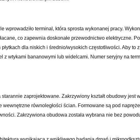
ngle wprowadziło terminal, która sprosta wykonanej pracy. Wyk
złacane, co zapewnia doskonałe przewodnictwo elektryczne. Po
ytkach dla niskich i średnio/wysokich częstotliwości. Aby to z
el z wtykami bananowymi lub widelcami. Numer seryjny na term
 starannie zaprojektowane. Zakrzywiony kształt obudowy jest 
ie wewnętrzne równoległości ścian. Formowane są pod napręże
ości. Zakrzywiona obudowa została wybrana nie bez powodu: a
chitekturą wynikającą z wnikliwego badania drgań i mikroodk