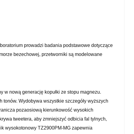
laboratorium prowadzi badania podstawowe dotyczące
komorze bezechowej, przetworniki są modelowane
ny w nową generację kopułki ze stopu magnezu.
ich tonów. Wydobywa wszystkie szczegóły wyższych
ogranicza pozaosiową kierunkowość wysokich
ywa tweetera, aby zmniejszyć odbicia fal tylnych,
łośnik wysokotonowy TZ2900PM-MG zapewnia