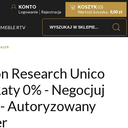
KONTO
KOSZYK
(0)
Logowanie
Rejestracja
Wartość koszyka:
0,00 zł
MEBLE RTV
EALER
n Research Unico
Raty 0% - Negocjuj
 - Autoryzowany
er