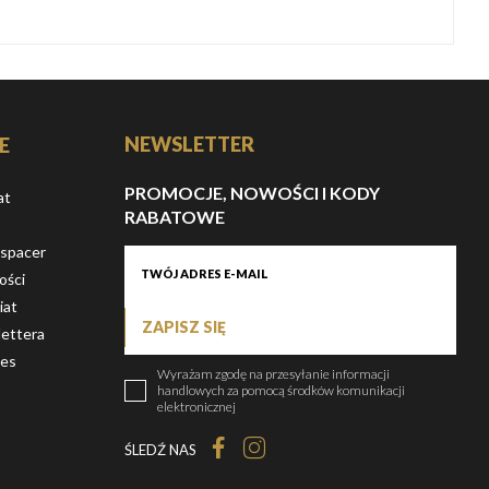
NEWSLETTER
E
PROMOCJE, NOWOŚCI I KODY
at
RABATOWE
 spacer
ości
iat
ZAPISZ SIĘ
ettera
ies
Wyrażam zgodę na przesyłanie informacji
handlowych za pomocą środków komunikacji
elektronicznej
ŚLEDŹ NAS