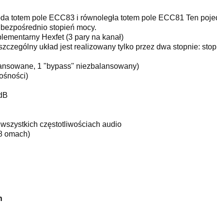
ioda totem pole ECC83 i równoległa totem pole ECC81 Ten poje
 bezpośrednio stopień mocy.
lementarny Hexfet (3 pary na kanał)
zczególny układ jest realizowany tylko przez dwa stopnie: stop
alansowane, 1 "bypass" niezbalansowany)
łośności)
 dB
 wszystkich częstotliwościach audio
8 omach)
n