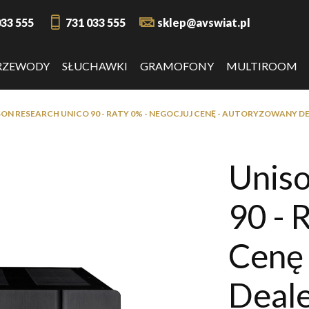
033 555
731 033 555
sklep@avswiat.pl
RZEWODY
SŁUCHAWKI
GRAMOFONY
MULTIROOM
SON RESEARCH UNICO 90 - RATY 0% - NEGOCJUJ CENĘ - AUTORYZOWANY D
Uniso
90 - 
Cenę
Deal