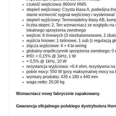
czułość wejściowa: 860mV RMS
stopień wejściowy: Czysta klasa A, podwójna tr
stanie wzmocnić sygnał wejściowy i wysterować
stopień wyjściowy: Termostabilny klasy AB, komp
liczba stopni: 2, Ten wzmacniacz ze względu na s
lokalnego sprzężenia zwrotnego
wejście: 6 liniowych (3 niezbalansowane, 2 zb
wyjścia liniowe: 1 taśmowe, 1 sub (z regulacją g
złącza wyjściowe: 4 + 4 bi-wiring
globalny współczynnik sprzężenia zwrotnego: 0
tHD: < 0,15% @ 1kHz, 1 W
< 0,5% @ 1kHz, 10 W
rezystancja wyjściowa: <0,4 ohm, rezystywna na
pobór mocy: 550 W (przy maksymalnej mocy na 
wymiary produktu: 435 x 180 x 440 mm
waga netto: 20,00 kg
Wzmacniacz nowy fabrycznie zapakowany.
Gwarancja oficjalnego polskiego dystrybutora Hor