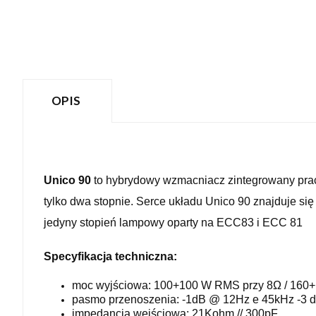
OPIS
Unico 90
to hybrydowy wzmacniacz zintegrowany prac
tylko dwa stopnie. Serce układu Unico 90 znajduje si
jedyny stopień lampowy oparty na ECC83 i ECC 81
Specyfikacja techniczna:
moc wyjściowa: 100+100 W RMS przy 8Ω / 160
pasmo przenoszenia: -1dB @ 12Hz e 45kHz -3 
impedancja wejściowa: 21Kohm // 300pF