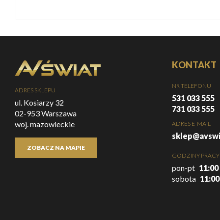
KONTAKT
NR TELEFONU
ADRES SKLEPU
531 033 555
ul. Kosiarzy 32
731 033 555
02-953 Warszawa
woj. mazowieckie
ADRES E-MAIL
sklep@avswi
ZOBACZ NA MAPIE
GODZINY PRACY
pon-pt
11:00 
sobota
11:00