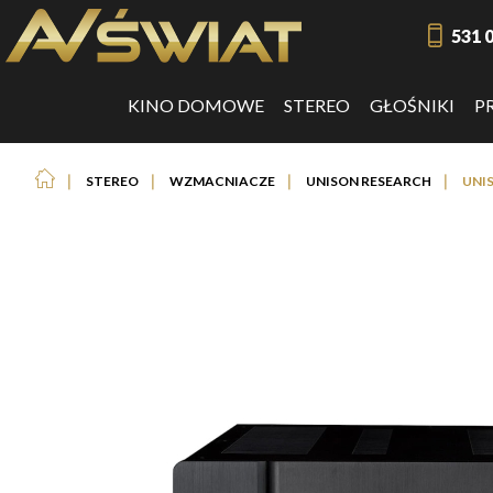
531 
KINO DOMOWE
STEREO
GŁOŚNIKI
P
❘
❘
❘
❘
STEREO
WZMACNIACZE
UNISON RESEARCH
UNI