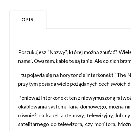
OPIS
Poszukujesz "Nazwy", której można zaufać? Wiel
name". Owszem, kable te są tanie. Ale co z ich brzm
I tu pojawia się na horyzoncie interkonekt "The
przy tym posiada wiele pożądanych cech swoich dr
Ponieważ interkonekt ten z niewymuszoną łatwośc
okablowania systemu kina domowego, można ni
również na kabel antenowy, telewizyjny, lub 
satelitarnego do telewizora, czy monitora. Mo