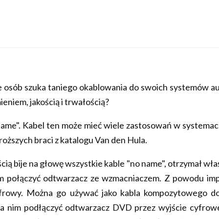
e osób szuka taniego okablowania do swoich systemów aud
ieniem, jakością i trwałością?
 Name". Kabel ten może mieć wiele zastosowań w systemach
oższych braci z katalogu Van den Hula.
ią bije na głowę wszystkie kable "no name", otrzymał w
m połączyć odtwarzacz ze wzmacniaczem. Z powodu imp
cyfrowy. Można go używać jako kabla kompozytowego d
żna nim podłączyć odtwarzacz DVD przez wyjście cyfro