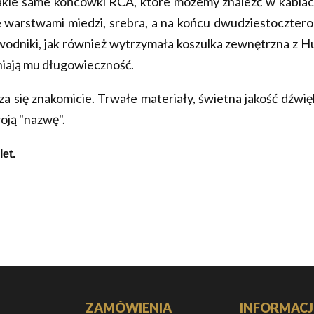
takie same końcówki RCA, które możemy znaleźć w kablac
warstwami miedzi, srebra, a na końcu dwudziestocztero
odniki, jak również wytrzymała koszulka zewnętrzna z Hu
niają mu długowieczność.
ię znakomicie. Trwałe materiały, świetna jakość dźwięku
oją "nazwę".
et.
ZAMÓWIENIA
INFORMACJ