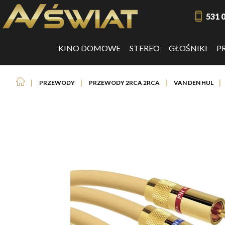
531 
KINO DOMOWE
STEREO
GŁOŚNIKI
P
❘
❘
❘
❘
PRZEWODY
PRZEWODY 2RCA 2RCA
VAN DEN HUL