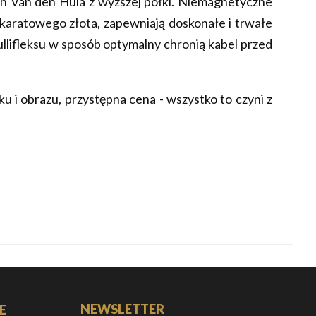
h Van den Hula z wyższej półki. Niemagnetyczne
karatowego złota, zapewniają doskonałe i trwałe
llifleksu w sposób optymalny chronią kabel przed
 i obrazu, przystępna cena - wszystko to czyni z
NEWSLETTER
E