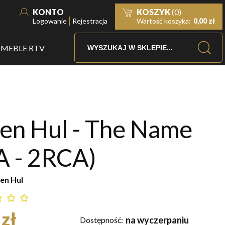
KONTO
KOSZYK
(0)
Logowanie
Rejestracja
Wartość koszyka:
0,00 zł
MEBLE RTV
en Hul - The Name
A - 2RCA)
en Hul
zł
na wyczerpaniu
Dostępność: