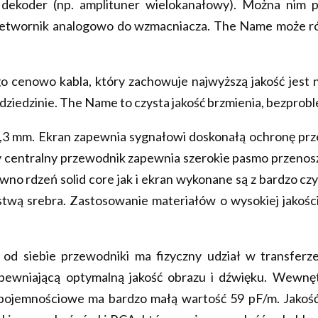
ki dekoder (np. amplituner wielokanałowy). Można ni
etwornik analogowo do wzmacniacza. The Name może rów
 cenowo kabla, który zachowuje najwyższą jakość jest n
 dziedzinie. The Name to czysta jakość brzmienia, bezprob
7,3 mm. Ekran zapewnia sygnałowi doskonałą ochronę prz
centralny przewodnik zapewnia szerokie pasmo przenoszen
ówno rdzeń solid core jak i ekran wykonane są z bardzo 
 srebra. Zastosowanie materiałów o wysokiej jakości j
a od siebie przewodniki ma fizyczny udział w transferz
apewniającą optymalną jakość obrazu i dźwięku. Wewnęt
 pojemnościowe ma bardzo małą wartość 59 pF/m. Jakoś