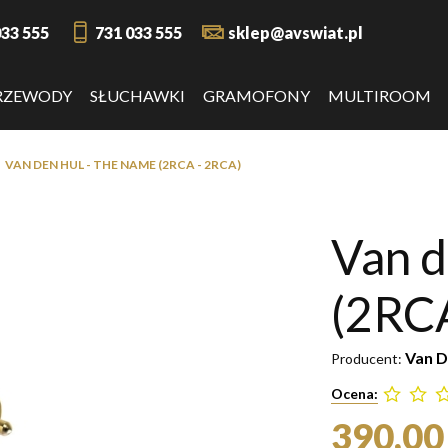
033 555
731 033 555
sklep@avswiat.pl
RZEWODY
SŁUCHAWKI
GRAMOFONY
MULTIROOM
VAN DEN HUL - THE NAME (2RCA - 2RCA)
Van d
(2RC
Van D
Producent:
Ocena:
390,00 