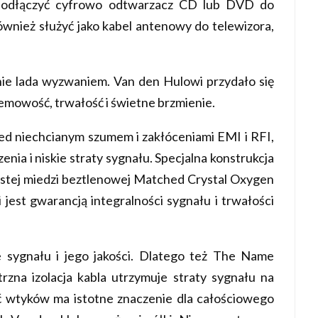
m podłączyć cyfrowo odtwarzacz CD lub DVD do
nież służyć jako kabel antenowy do telewizora,
ie lada wyzwaniem. Van den Hulowi przydało się
lemowość, trwałość i świetne brzmienie.
ed niechcianym szumem i zakłóceniami EMI i RFI,
ia i niskie straty sygnału. Specjalna konstrukcja
czystej miedzi beztlenowej Matched Crystal Oxygen
est gwarancją integralności sygnału i trwałości
e sygnału i jego jakości. Dlatego też The Name
rzna izolacja kabla utrzymuje straty sygnału na
ć wtyków ma istotne znaczenie dla całościowego