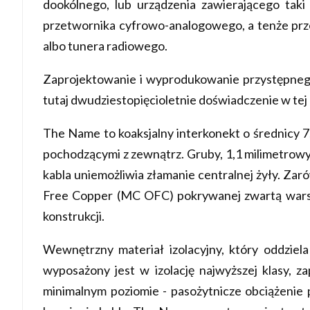
dookólnego, lub urządzenia zawierającego ta
przetwornika cyfrowo-analogowego, a tenże prz
albo tunera radiowego.
Zaprojektowanie i wyprodukowanie przystępnego
tutaj dwudziestopięcioletnie doświadczenie w tej
The Name to koaksjalny interkonekt o średnicy 
pochodzącymi z zewnątrz. Gruby, 1,1 milimetrowy 
kabla uniemożliwia złamanie centralnej żyły. Zar
Free Copper (MC OFC) pokrywanej zwartą warstwą
konstrukcji.
Wewnętrzny materiał izolacyjny, który oddziel
wyposażony jest w izolację najwyższej klasy, z
minimalnym poziomie - pasożytnicze obciążenie