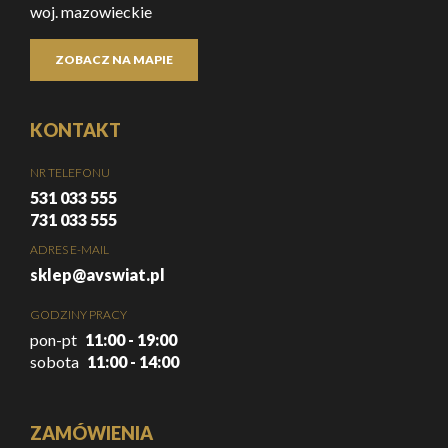
woj. mazowieckie
ZOBACZ NA MAPIE
KONTAKT
NR TELEFONU
531 033 555
731 033 555
ADRES E-MAIL
sklep@avswiat.pl
GODZINY PRACY
pon-pt
11:00 - 19:00
sobota
11:00 - 14:00
ZAMÓWIENIA