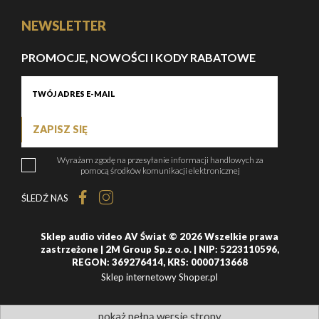
NEWSLETTER
PROMOCJE, NOWOŚCI I KODY RABATOWE
ZAPISZ SIĘ
Wyrażam zgodę na przesyłanie informacji handlowych za
pomocą środków komunikacji elektronicznej
ŚLEDŹ NAS
Sklep audio video AV Świat © 2026 Wszelkie prawa
zastrzeżone | 2M Group Sp.z o.o. | NIP: 5223110596,
REGON: 369276414, KRS: 0000713668
Sklep internetowy Shoper.pl
pokaż pełną wersję strony