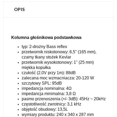
OPIS
Kolumna głośnikowa podstawkowa
typ: 2-drożny Bass reflex
przetwornik niskotonowy: 6,5" (165 mm),
czarny tkany stożek Kevlar
przetwornik wysokotonowy: 1" (25 mm)
miękka kopułka
czułość (2.0V przy 1m): 88dB
zalecana moc wzmacniacza: 20-120 W
szczytowy SPL: 95dB
impedancja nominalna: 4Ω
impedancja minimalna: 3,8 Ω
pasmo przenoszenia (+/- 3dB): 45Hz ~ 20kHz
częstotliwość zwrotnicy: 3,1 kHz
objętość obudowy: 13,5L
wymiary produktu: 240 x 340 x 287 mm