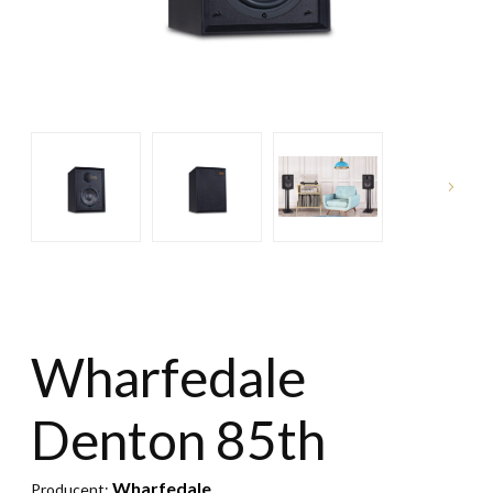
Wharfedale
Denton 85th
Wharfedale
Producent: