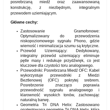
posrebrzaną miedź oraz zaawansowaną
konstrukcję, z niezbędnym, integralnym
przewodem uziemiającym.
Główne cechy:
Zastosowanie Gramofonowe:
Optymalizowany do przewodzenia
niskopoziomowego sygnału Phono, gdzie
wierność i minimalizacja szumu są krytyczne.
Przewód Uziemiający: Dedykowany,
integralny przewód uziemiający eliminuje
pętle masy i redukuje przydźwięk, co jest
kluczowe dla czystości toru analogowego.
Przewodniki: Posrebrzana Miedź OFC: Kabel
wykorzystuje przewodniki z Miedzi
Beztlenowej (OFC) pokrytej srebrem.
Posrebrzenie znacząco poprawia
przewodność sygnału analogowego i
klarowność wysokich tonów, zachowując
naturalną barwę.
Geometria Tri DNA Helix: Zastosowano
opatentowaną geometrię Tri DNA Helix, która