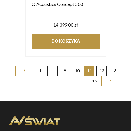
Q Acoustics Concept 500
14 399,00 zł
DO KOSZYKA
1
...
9
10
11
12
13
...
15