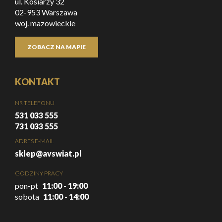
ul. Kosiarzy 32
02-953 Warszawa
woj. mazowieckie
ZOBACZ NA MAPIE
KONTAKT
NR TELEFONU
531 033 555
731 033 555
ADRES E-MAIL
sklep@avswiat.pl
GODZINY PRACY
pon-pt
11:00 - 19:00
sobota
11:00 - 14:00