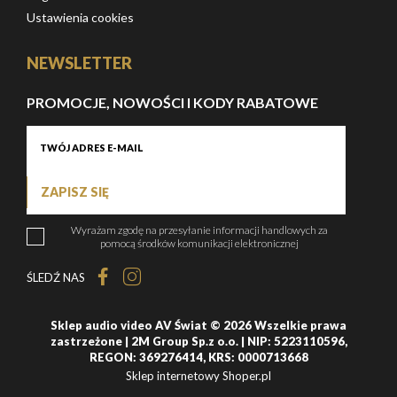
Ustawienia cookies
NEWSLETTER
PROMOCJE, NOWOŚCI I KODY RABATOWE
ZAPISZ SIĘ
Wyrażam zgodę na przesyłanie informacji handlowych za
pomocą środków komunikacji elektronicznej
ŚLEDŹ NAS
Sklep audio video AV Świat © 2026 Wszelkie prawa
zastrzeżone | 2M Group Sp.z o.o. | NIP: 5223110596,
REGON: 369276414, KRS: 0000713668
Sklep internetowy Shoper.pl