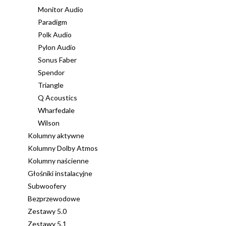
Monitor Audio
Paradigm
Polk Audio
Pylon Audio
Sonus Faber
Spendor
Triangle
Q Acoustics
Wharfedale
Wilson
Kolumny aktywne
Kolumny Dolby Atmos
Kolumny naścienne
Głośniki instalacyjne
Subwoofery
Bezprzewodowe
Zestawy 5.0
Zestawy 5.1