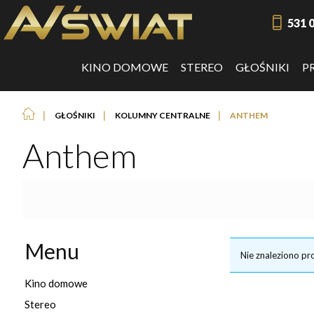
531 
KINO DOMOWE
STEREO
GŁOŚNIKI
P
❘
❘
❘
GŁOŚNIKI
KOLUMNY CENTRALNE
ANTHEM
Anthem
Menu
Nie znaleziono pr
Kino domowe
Stereo