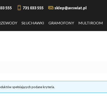
033 555
731 033 555
sklep@avswiat.pl
RZEWODY
SŁUCHAWKI
GRAMOFONY
MULTIROOM
oduktów spełniających podane kryteria.