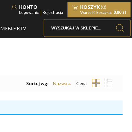
KONTO
KOSZYK
(0)
Logowanie
Rejestracja
Wartość koszyka:
0,00 zł
MEBLE RTV
Sortuj wg:
Nazwa
Cena