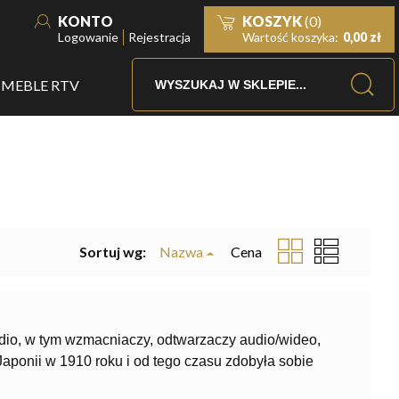
KONTO
KOSZYK
(0)
Logowanie
Rejestracja
Wartość koszyka:
0,00 zł
MEBLE RTV
Sortuj wg:
Nazwa
Cena
udio, w tym wzmacniaczy, odtwarzaczy audio/wideo,
Japonii w 1910 roku i od tego czasu zdobyła sobie