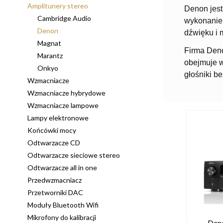
Amplitunery stereo
Denon jest
Cambridge Audio
wykonanie.
Denon
dźwięku i 
Magnat
Firma Deno
Marantz
obejmuje w
Onkyo
głośniki b
Wzmacniacze
Wzmacniacze hybrydowe
Wzmacniacze lampowe
Lampy elektronowe
Końcówki mocy
Odtwarzacze CD
Odtwarzacze sieciowe stereo
Odtwarzacze all in one
Przedwzmacniacz
Przetworniki DAC
Moduły Bluetooth Wifi
Mikrofony do kalibracji
Den