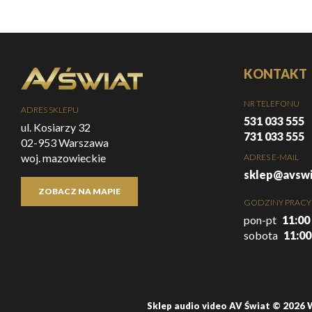
KONTAKT
NR TELEFONU
ADRES SKLEPU
531 033 555
ul. Kosiarzy 32
731 033 555
02-953 Warszawa
woj. mazowieckie
ADRES E-MAIL
sklep@avswi
ZOBACZ NA MAPIE
GODZINY PRACY
pon-pt
11:00 
sobota
11:00
Sklep audio video AV Świat © 2026 