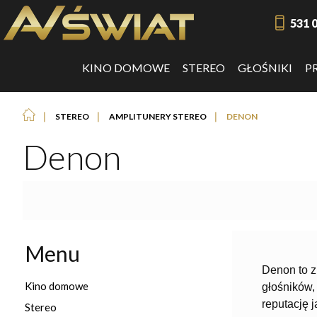
531 
KINO DOMOWE
STEREO
GŁOŚNIKI
P
❘
❘
❘
STEREO
AMPLITUNERY STEREO
DENON
Denon
Menu
Denon to z
Kino domowe
głośników,
reputację j
Stereo