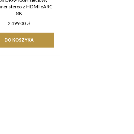
uner stereo z HDMI eARC
8K
2 499,00 zł
DO KOSZYKA