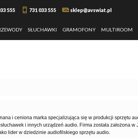
033 555
731 033 555
sklep@avswiat.pl
RZEWODY
SŁUCHAWKI
GRAMOFONY
MULTIROOM
nana i ceniona marka specjalizująca się w produkcji sprzętu a
 słuchawek i innych urządzeń audio. Firma została założona w 
ako lider w dziedzinie audiofilskiego sprzętu audio.