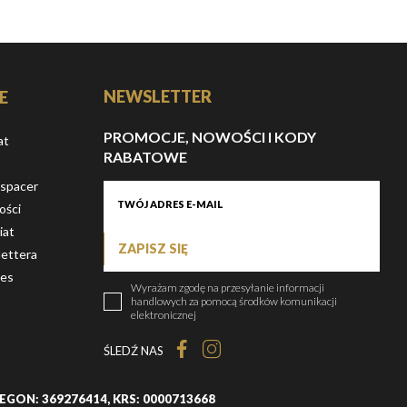
NEWSLETTER
E
PROMOCJE, NOWOŚCI I KODY
at
RABATOWE
 spacer
ości
iat
ZAPISZ SIĘ
ettera
ies
Wyrażam zgodę na przesyłanie informacji
handlowych za pomocą środków komunikacji
elektronicznej
ŚLEDŹ NAS
, REGON: 369276414, KRS: 0000713668