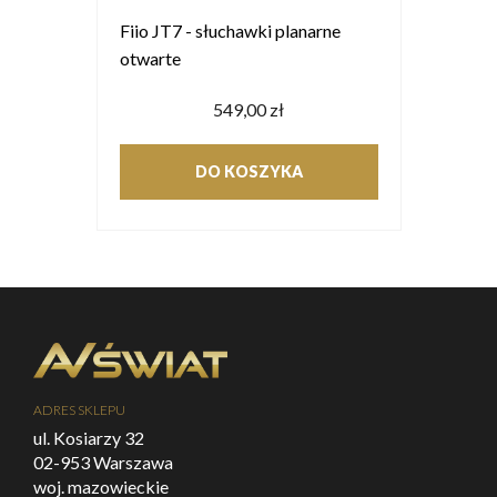
Fiio JT7 - słuchawki planarne
otwarte
549,00 zł
DO KOSZYKA
ADRES SKLEPU
ul. Kosiarzy 32
02-953 Warszawa
woj. mazowieckie