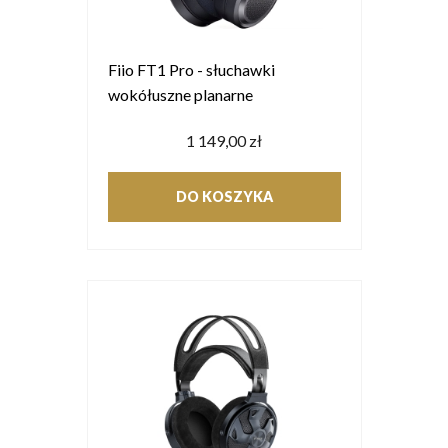
Fiio FT1 Pro - słuchawki
wokółuszne planarne
1 149,00 zł
DO KOSZYKA