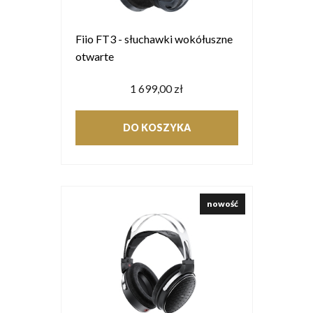
Fiio FT3 - słuchawki wokółuszne
otwarte
1 699,00 zł
DO KOSZYKA
nowość