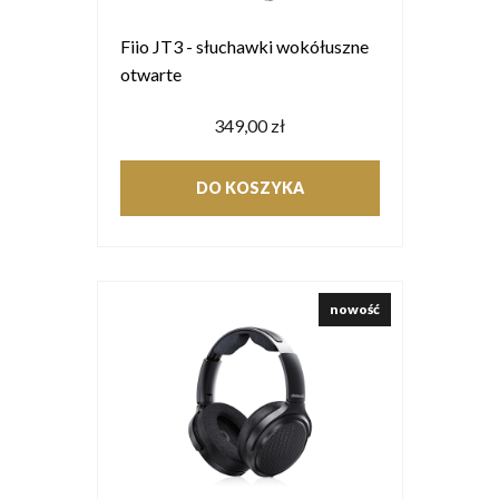
Fiio JT3 - słuchawki wokółuszne
otwarte
349,00 zł
DO KOSZYKA
nowość