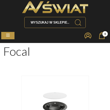
0
Focal