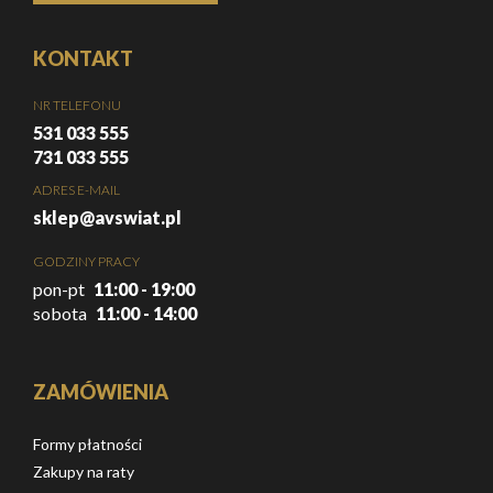
KONTAKT
NR TELEFONU
531 033 555
731 033 555
ADRES E-MAIL
sklep@avswiat.pl
GODZINY PRACY
pon-pt
11:00 - 19:00
sobota
11:00 - 14:00
ZAMÓWIENIA
Formy płatności
Zakupy na raty