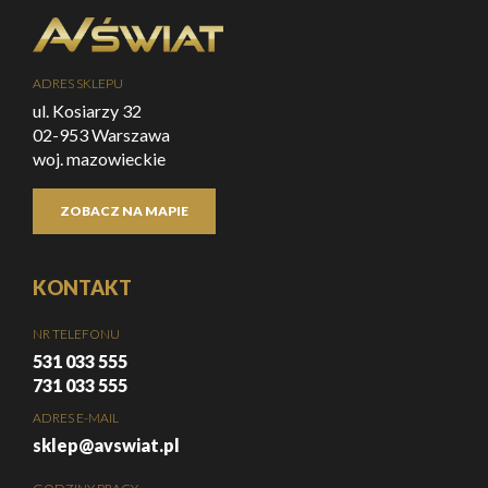
ADRES SKLEPU
ul. Kosiarzy 32
02-953 Warszawa
woj. mazowieckie
ZOBACZ NA MAPIE
KONTAKT
NR TELEFONU
531 033 555
731 033 555
ADRES E-MAIL
sklep@avswiat.pl