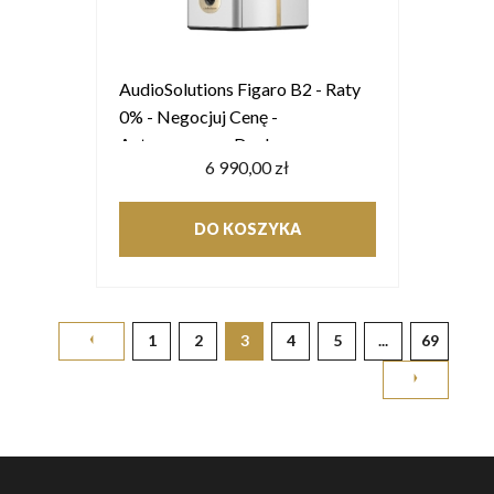
AudioSolutions Figaro B2 - Raty
0% - Negocjuj Cenę -
Autoryzowany Dealer
6 990,00 zł
DO KOSZYKA
1
2
3
4
5
...
69