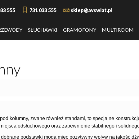
033 555
731 033 555
sklep@avswiat.pl
RZEWODY
SŁUCHAWKI
GRAMOFONY
MULTIROOM
mny
pod kolumny, zwane również standami, to specjalne konstrukc
 miejsca odsłuchowego oraz zapewnienie stabilnego i solidneg
 dobrane podstawki mogą mieć pozytywny wpływ na jakość dźw