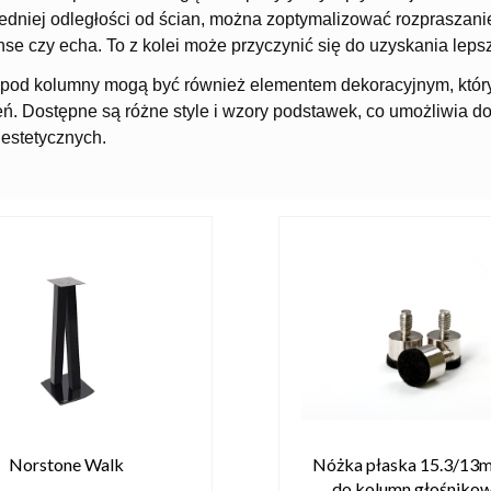
edniej odległości od ścian, można zoptymalizować rozpraszanie
nse czy echa. To z kolei może przyczynić się do uzyskania lepsz
 pod kolumny mogą być również elementem dekoracyjnym, kt
eń. Dostępne są różne style i wzory podstawek, co umożliwia d
 estetycznych.
Norstone Walk
Nóżka płaska 15.3/1
do kolumn głośniko