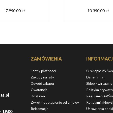
7 990,00 zł
10 390,00 zł
ZAMÓWIENIA
INFORMACJ
Formy płatności
O sklepie AVŚwi
Zakupy na raty
Dane firmy
Dowód zakupu
Sklep - wirtualny
Gwarancja
Polityka prywatn
at.pl
Dostawa
Regulamin AVŚw
Zwrot - odstąpienie od umowy
Regulamin Newsl
Reklamacje
Ustawienia cook
- 19:00