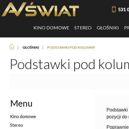
531 
KINO DOMOWE
STEREO
GŁOŚNIKI
P
❘
❘
GŁOŚNIKI
PODSTAWKI POD KOLUMNY
Podstawki pod kolu
Menu
Podstawki 
Kino domowe
pozycji do
Stereo
Poprawnie