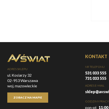
KONTAKT
NR TELEFONU
ADRES SKLEPU
531 033 555
ul. Kosiarzy 32
731 033 555
02-953 Warszawa
woj. mazowieckie
ADRES E-MAIL
sklep@avswi
ZOBACZ NA MAPIE
GODZINY PRACY
pon-pt
11:00 