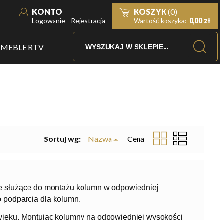
KONTO
KOSZYK
(0)
Logowanie
Rejestracja
Wartość koszyka:
0,00 zł
MEBLE RTV
Sortuj wg:
Nazwa
Cena
je służące do montażu kolumn w odpowiedniej
o podparcia dla kolumn.
ięku. Montując kolumny na odpowiedniej wysokości