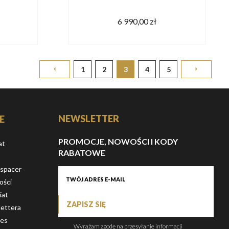
6 990,00 zł
1
2
3
4
5
NEWSLETTER
E
PROMOCJE, NOWOŚCI I KODY
at
RABATOWE
 spacer
ości
iat
ZAPISZ SIĘ
ettera
ies
Wyrażam zgodę na przesyłanie informacji