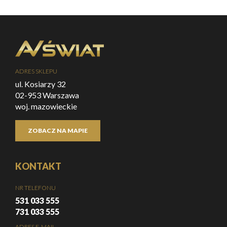
ADRES SKLEPU
ul. Kosiarzy 32
02-953 Warszawa
woj. mazowieckie
ZOBACZ NA MAPIE
KONTAKT
NR TELEFONU
531 033 555
731 033 555
ADRES E-MAIL