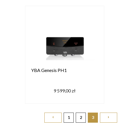
YBA Genesis PH1
9 599,00 zł
1
2
3