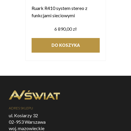
Ruark R410 system stereo z
funkcjami sieciowymi
6 890,00 zł
DO KOSZYKA
ADRES SKLEPU
ul. Kosiarzy 32
02-953 Warszawa
woj. mazowieckie