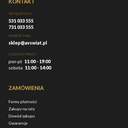
KONTAKT
NR TELEFONU
531 033 555
731 033 555
ADRES E-MAIL
sklep@avswiat.pl
GODZINY PRACY
pon-pt
11:00 - 19:00
sobota
11:00 - 14:00
ZAMÓWIENIA
Formy płatności
Zakupy na raty
Dowód zakupu
Gwarancja