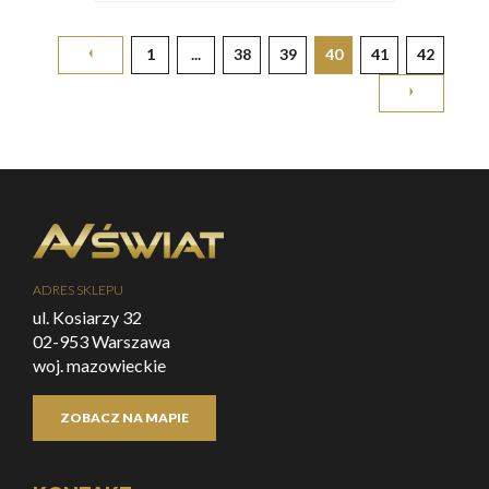
1
...
38
39
40
41
42
ADRES SKLEPU
ul. Kosiarzy 32
02-953 Warszawa
woj. mazowieckie
ZOBACZ NA MAPIE