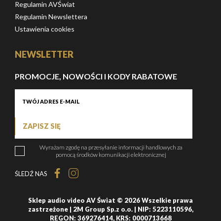
Regulamin AVŚwiat
Regulamin Newslettera
Ustawienia cookies
NEWSLETTER
PROMOCJE, NOWOŚCI I KODY RABATOWE
ZAPISZ SIĘ
Wyrażam zgodę na przesyłanie informacji handlowych za
pomocą środków komunikacji elektronicznej
ŚLEDŹ NAS
Sklep audio video AV Świat © 2026 Wszelkie prawa
zastrzeżone | 2M Group Sp.z o.o. | NIP: 5223110596,
REGON: 369276414, KRS: 0000713668