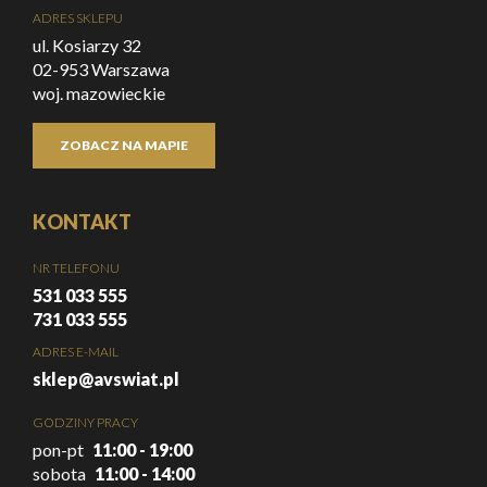
ADRES SKLEPU
ul. Kosiarzy 32
02-953 Warszawa
woj. mazowieckie
ZOBACZ NA MAPIE
KONTAKT
NR TELEFONU
531 033 555
731 033 555
ADRES E-MAIL
sklep@avswiat.pl
GODZINY PRACY
pon-pt
11:00 - 19:00
sobota
11:00 - 14:00