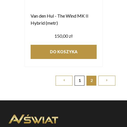
Van den Hul - The Wind MK II
Hybrid (metr)
150,00 zł
DO KOSZYKA
1
2