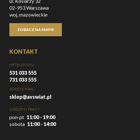
ul. Kosiarzy 32
02-953 Warszawa
woj. mazowieckie
ZOBACZ NA MAPIE
KONTAKT
NR TELEFONU
531 033 555
731 033 555
ADRES E-MAIL
sklep@avswiat.pl
GODZINY PRACY
pon-pt
11:00 - 19:00
sobota
11:00 - 14:00