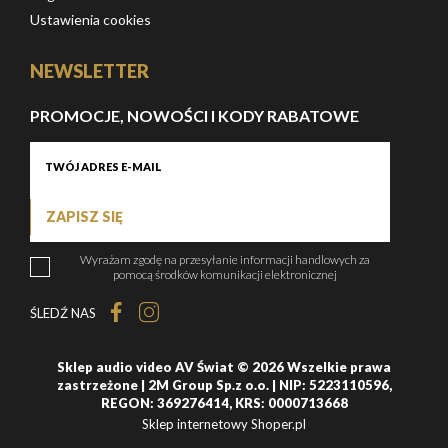
Ustawienia cookies
NEWSLETTER
PROMOCJE, NOWOŚCI I KODY RABATOWE
ZAPISZ SIĘ
Wyrażam zgodę na przesyłanie informacji handlowych za
pomocą środków komunikacji elektronicznej
ŚLEDŹ NAS
Sklep audio video AV Świat © 2026 Wszelkie prawa
zastrzeżone | 2M Group Sp.z o.o. | NIP: 5223110596,
REGON: 369276414, KRS: 0000713668
Sklep internetowy Shoper.pl